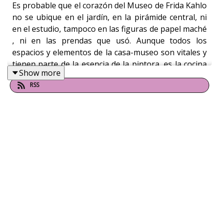
Es probable que el corazón del Museo de Frida Kahlo
no se ubique en el jardín, en la pirámide central​, ni
en el estudio​, tampoco en las figuras de papel maché​
, ni en las prendas que usó​. Aunque todos los
espacios y elementos de la casa-museo son vitales y
tienen parte de la esencia de la pintora, es la cocina
Show more
donde surgía lo que le dio sabor, apapacho e
RSS
inspiración a Kahlo en incontables ocasiones.
​En este episodio dejamos la cabina para llegar hasta
la colorida cocina de la casa azul y platicar con Perla
Labarthe Álvarez, directora del Museo Frida Kahlo.
Puedes conocer más de estas recomendaciones
con la Srita. Etcétera en
El Sol de México.