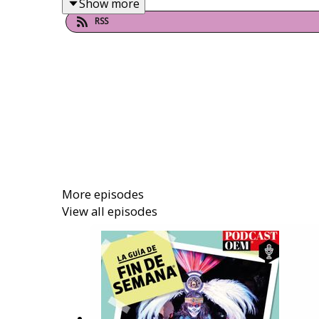
Show more
RSS
​Quédate a escuchar más sobre cómo evalúan s
dónde adquirir la nueva edición 2026.
Puedes conocer más de estas recomendaciones 
More episodes
View all episodes