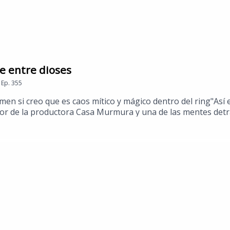
re entre dioses
Ep.
355
men​ si ​creo que es caos mítico y mágico dentro del ring"Así
ector de la productora Casa Murmura y una de las mentes detrá
ica nos cuenta cómo fue la construcción de cada historia y c
 ​conocer un poco más de esta propuesta que ​nos lleva a ti
 dioses​ prehispánicos.Puedes conocer más de estas recomend