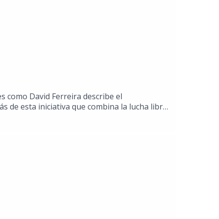
 es como David Ferreira describe el
s de esta iniciativa que combina la lucha libre
ómo lograron convertir las luchas tradicionales
empos remotos y ​donde los luchadores se
aciones con la Srita. Etcétera en El Sol de