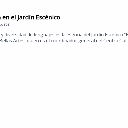
 en el Jardín Escénico
p.
353
 y diversidad de lenguajes es la esencia del Jardín Escénico.
Bellas Artes, quien es el coordinador general del Centro Cult
e sitio único en el Bosque de Chapultepec, donde las artes e
e de cada función.​Este proyecto es, en definitiva, un lugar 
comendaciones con la Srita. Etcétera en El Sol de México.