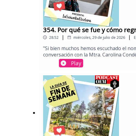
354. Por qué se fue y cómo reg
|
|
28:52
miércoles, 29 de julio de 2026
E
"​Si bien muchos hemos escuchado el no
conversación con la Mtra. Carolina Con
cómo la colección del recinto es un verdad
Play
mexicanas.Aprovechamos que reabrió el mu
piezas que hallaremos durante la visita, 
Olmedo, un hogar que te cambia el ritmo 