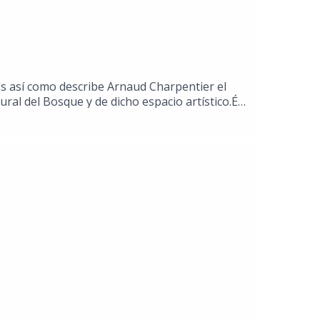
"Es así como describe Arnaud Charpentier el
ural del Bosque y de dicho espacio artístico.Él
scénicas dialogan con la naturaleza y la
que pinta para convertirse en uno de sus