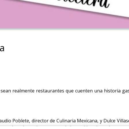
na
 sean realmente restaurantes que cuenten una historia ga
udio Poblete, director de Culinaria Mexicana, y Dulce Villas
scendental para los amantes de la comida y de explorar res