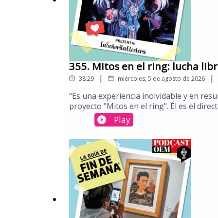
355. Mitos en el ring: ​lucha lib
|
|
38:29
miércoles, 5 de agosto de 2026
​"Es una experiencia inolvidable y en resu
proyecto "Mitos en el ring". Él es el dir
con leyendas prehispánicas. En esta plát
Play
en una experiencia inmersiva.Quédense a
convierten en dignas representaciones de
México.