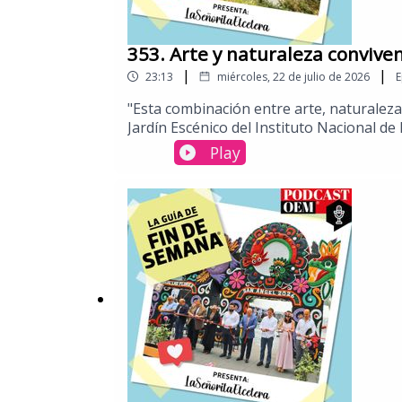
353. Arte y naturaleza conviven
|
|
23:13
miércoles, 22 de julio de 2026
E
​"Esta combinación entre arte, naturaleza
Jardín Escénico del Instituto Nacional de 
nos lleva a explorar lo que sucede en est
Play
dinámica propia del jardín se vuelve part
favoritos.Puedes conocer más de estas re