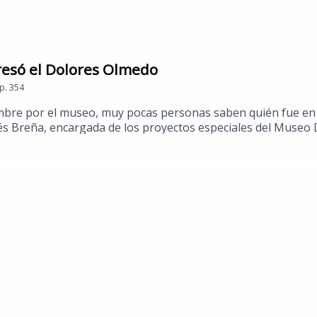
resó el Dolores Olmedo
p.
354
mbre por el museo, muy pocas personas saben quién fue en 
dés Breña, encargada de los proyectos especiales del Museo
ero reflejo de quién fue Lola, de su curiosidad, sensibilidad 
seo, luego de seis años cerrado, para invitarla a La Guía 
entre ellas, obras inéditas de Frida Kahlo​ y Diego Rivera. Es
desde tu llegada. Puedes conocer más de estas recomendacion