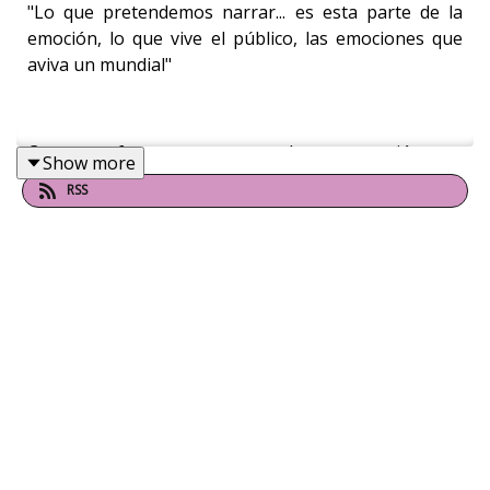
​"Lo que pretendemos narrar... es esta parte de la
emoción, lo que vive el público, las emociones que
aviva un mundial"
​Con esta frase comenzamos la conversación con
Show more
Minerva Anguiano y Lorenza Espinola, historiadoras
RSS
de arte y curadoras de "Mi ESTO, mi Mundial", la
nueva exposición del Museo ídolos del ESTO.
​Ambas nos dieron un recorrido que va muy en
sintonía con la celebración del aniversario 85 del
periódico ESTO y del evento de fútbol más esperado:
la Copa Mundial.
​Para saber más de las fotos inéditas y objetos