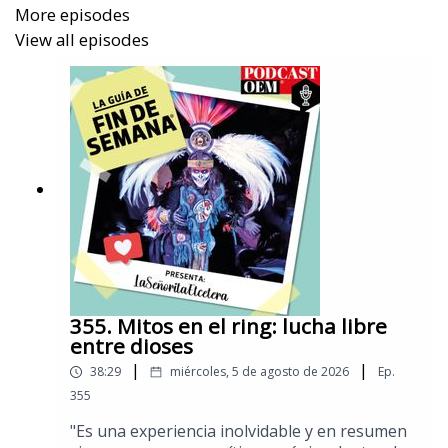
More episodes
icónicos que alberga la exposición, quédense a
View all episodes
escuchar la charla con Minerva y Lorenza y
descubran nuevas lecturas sobre el fútbol​.
Puedes conocer más de estas recomendaciones
con la Srita. Etcétera en
El Sol de México.
355. Mitos en el ring: ​lucha libre
entre dioses
|
|
38:29
miércoles, 5 de agosto de 2026
Ep.
355
​"Es una experiencia inolvidable y en resumen​