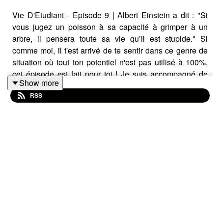
Vie D'Etudiant - Episode 9 | Albert Einstein a dit : "Si
vous jugez un poisson à sa capacité à grimper à un
arbre, il pensera toute sa vie qu’il est stupide." Si
comme moi, il t'est arrivé de te sentir dans ce genre de
situation où tout ton potentiel n'est pas utilisé à 100%,
cet épisode est fait pour toi ! Je suis accompagné de
Show more
@Marie_avenir_orientation et ensemble nous allons te
RSS
donner des astuces pour trouver ta zone de talent et
l'utiliser pour devenir une meilleure version de toi-même
:)
| 📲 INSTAGRAM : @la_boussole_postbac
| ABONNE-TOI ✅
| ACTIVE LES NOTIFICATIONS 🔔