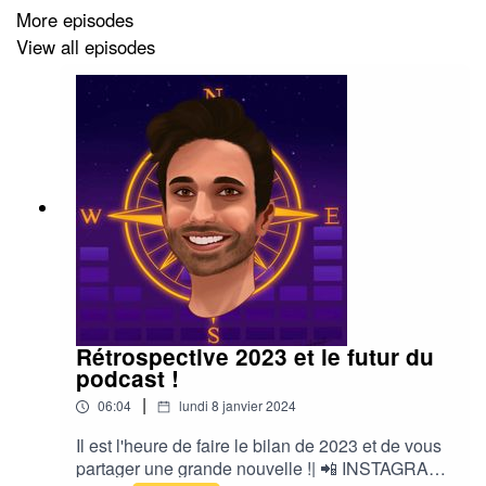
More episodes
| 🌟 Si tu as aimé, laisse un commentaire sur Apple
View all episodes
Podcasts, c'est GRATUIT et cela prend 2 s, il suffit
d'avoir un iPhone ou un Mac
| Bonne écoute :)
Rétrospective 2023 et le futur du
podcast !
|
06:04
lundi 8 janvier 2024
Il est l'heure de faire le bilan de 2023 et de vous
partager une grande nouvelle !| 📲 INSTAGRAM :