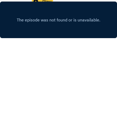
Play
le perso ou encore le pro. Dans cet épisode je te
fait découvrir la méthode SMART et une
méthode plus personnel qui m'a inspiré tout au
long de mon parcours. | 📲 INSTAGRAM :
@la_boussole_postbac| ABONNE-TOI ✅|
ACTIVE LES NOTIFICATIONS 🔔| 🌟 Si tu as
aimé, laisse un commentaire sur Apple
Podcasts, c'est GRATUIT et cela prend 2 s, il
suffit d'avoir un iPhone ou un Mac| Bonne écoute
:)
INSTAGRAM
Copyright
Antoine
Hébergé avec ❤️ par
Acast