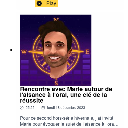
@la_boussole_postbac| ABONNE-TOI ✅|
Play
ACTIVE LES NOTIFICATIONS 🔔| 🌟 Si tu as
aimé, laisse un commentaire sur Apple
Podcasts, c'est GRATUIT et cela prend 2 s, il
suffit d'avoir un iPhone ou un Mac| Bonne écoute
:)
Rencontre avec Marie autour de
l'aisance à l'oral, une clé de la
réussite
|
25:25
lundi 18 décembre 2023
Pour ce second hors-série hivernale, j'ai invité
Marie pour évoquer le sujet de l'aisance à l'oral.