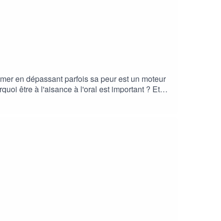
primer en dépassant parfois sa peur est un moteur
i être à l'aisance à l'oral est important ? Et
ONS 🔔| 🌟 Si tu as aimé, laisse un
onne écoute :)