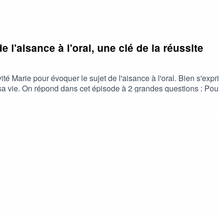
 l'aisance à l'oral, une clé de la réussite
vité Marie pour évoquer le sujet de l'aisance à l'oral. Bien s'ex
vie. On répond dans cet épisode à 2 grandes questions : Pourquo
@la_boussole_postbac| ABONNE-TOI ✅| ACTIVE LES NOTIFICATI
UIT et cela prend 2 s, il suffit d'avoir un iPhone ou un Mac| B