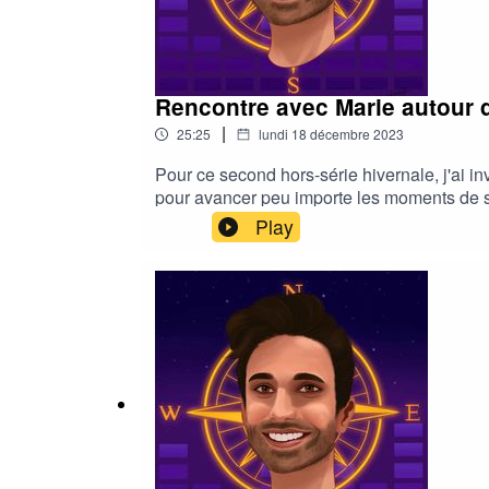
Rencontre avec Marie autour de
|
25:25
lundi 18 décembre 2023
Pour ce second hors-série hivernale, j'ai in
pour avancer peu importe les moments de sa 
comment s'améliorer ?| 📲 INSTAGRAM : 
Play
commentaire sur Apple Podcasts, c'est GRAT