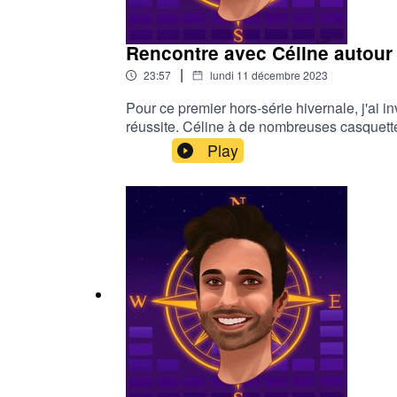
Rencontre avec Céline autour d
|
23:57
lundi 11 décembre 2023
Pour ce premier hors-série hivernale, j'ai i
réussite. Céline à de nombreuses casquett
éléments qui peut impacter fortement la sa
Play
pour prendre soin de votre santé mentale e
ABONNE-TOI ✅| ACTIVE LES NOTIFICATIONS 🔔
d'avoir un iPhone ou un Mac| Bonne écoute