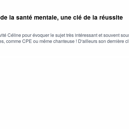
e la santé mentale, une clé de la réussite
nvité Céline pour évoquer le sujet très intéressant et souvent so
es, comme CPE ou même chanteuse ! D'ailleurs son dernière cli
nté mentale d'une personne. A travers des exemples dans le sp
t réussir vos études (c'est valable pour tout les moments de v
| 🌟 Si tu as aimé, laisse un commentaire sur Apple Podcasts
 :)