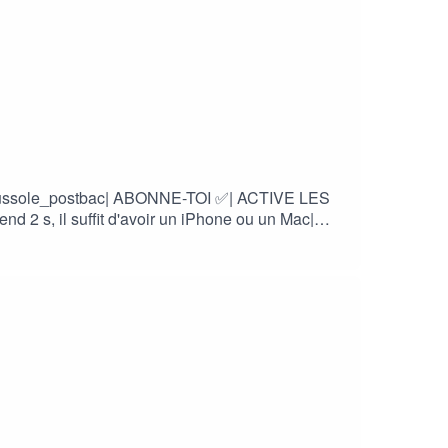
la_boussole_postbac| ABONNE-TOI ✅| ACTIVE LES
 2 s, il suffit d'avoir un iPhone ou un Mac|