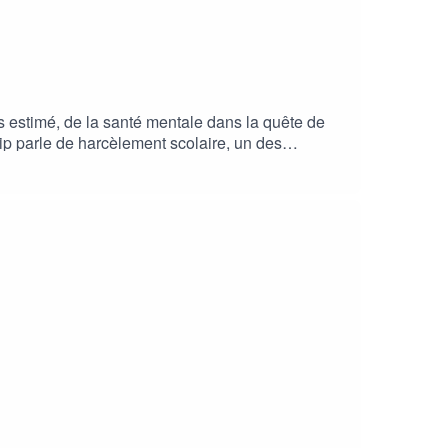
us estimé, de la santé mentale dans la quête de
p parle de harcèlement scolaire, un des
ort et la musique, nous vous donnons des clés
otre vie).| 📲 INSTAGRAM : @la_boussole_postbac|
, c'est GRATUIT et cela prend 2 s, il suffit