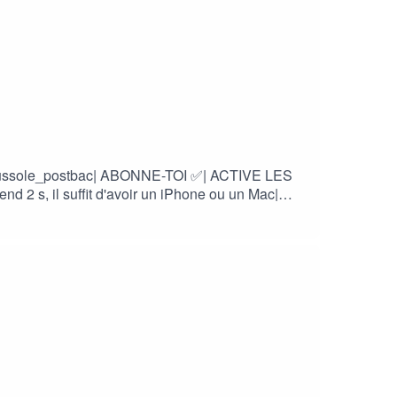
la_boussole_postbac| ABONNE-TOI ✅| ACTIVE LES
 2 s, il suffit d'avoir un iPhone ou un Mac|