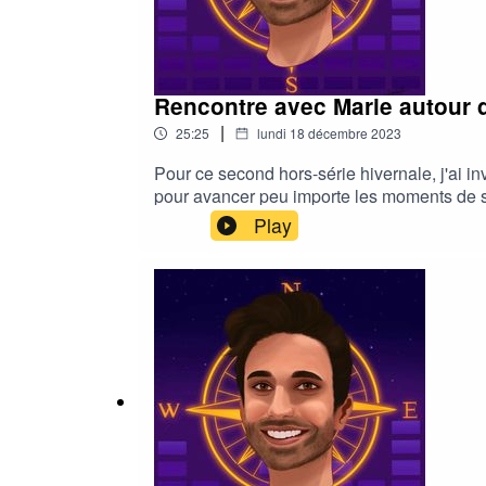
Rencontre avec Marie autour de
|
25:25
lundi 18 décembre 2023
Pour ce second hors-série hivernale, j'ai in
pour avancer peu importe les moments de sa 
comment s'améliorer ?| 📲 INSTAGRAM : 
Play
commentaire sur Apple Podcasts, c'est GRAT