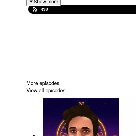
Show more
RSS
| ABONNE-TOI ✅
| ACTIVE LES NOTIFICATIONS 🔔
| 🌟 Si tu as aimé, laisse un commentaire sur Appl
| Bonne écoute :)
More episodes
View all episodes