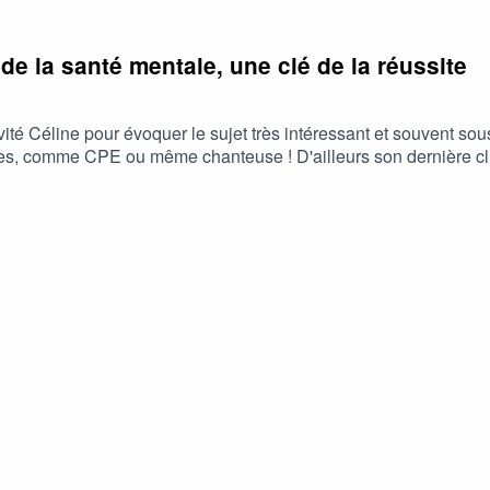
e la santé mentale, une clé de la réussite
nvité Céline pour évoquer le sujet très intéressant et souvent so
es, comme CPE ou même chanteuse ! D'ailleurs son dernière cli
nté mentale d'une personne. A travers des exemples dans le sp
t réussir vos études (c'est valable pour tout les moments de v
| 🌟 Si tu as aimé, laisse un commentaire sur Apple Podcasts
 :)