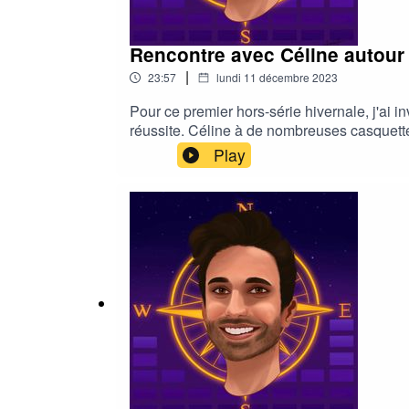
Rencontre avec Céline autour d
|
23:57
lundi 11 décembre 2023
Pour ce premier hors-série hivernale, j'ai i
réussite. Céline à de nombreuses casquett
éléments qui peut impacter fortement la sa
Play
pour prendre soin de votre santé mentale e
ABONNE-TOI ✅| ACTIVE LES NOTIFICATIONS 🔔
d'avoir un iPhone ou un Mac| Bonne écoute