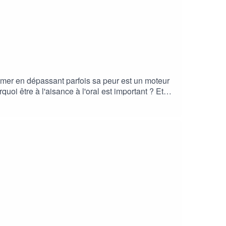
primer en dépassant parfois sa peur est un moteur
i être à l'aisance à l'oral est important ? Et
ONS 🔔| 🌟 Si tu as aimé, laisse un
onne écoute :)