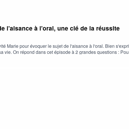
 l'aisance à l'oral, une clé de la réussite
vité Marie pour évoquer le sujet de l'aisance à l'oral. Bien s'ex
vie. On répond dans cet épisode à 2 grandes questions : Pourquo
@la_boussole_postbac| ABONNE-TOI ✅| ACTIVE LES NOTIFICATI
UIT et cela prend 2 s, il suffit d'avoir un iPhone ou un Mac| B