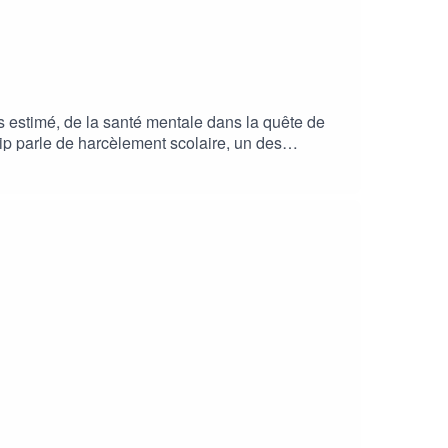
us estimé, de la santé mentale dans la quête de
p parle de harcèlement scolaire, un des
ort et la musique, nous vous donnons des clés
otre vie).| 📲 INSTAGRAM : @la_boussole_postbac|
, c'est GRATUIT et cela prend 2 s, il suffit