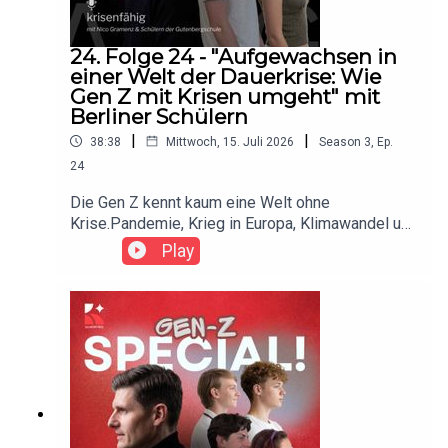
24. Folge 24 - "Aufgewachsen in
einer Welt der Dauerkrise: Wie
Gen Z mit Krisen umgeht" mit
Berliner Schülern
|
|
38:38
Mittwoch, 15. Juli 2026
Season
3
,
Ep.
24
Die Gen Z kennt kaum eine Welt ohne
Krise.Pandemie, Krieg in Europa, Klimawandel und
gesellschaftliche Polarisierung prägen ihren
Play
Alltag.Milan, Clemens, Evan und Emil von der
Berliner Gutenbergschule sprechen im
takeKONTROL-Podcast offen darüber, wie ihre
Generation mit Unsicherheit umgeht, warum
Hoffnung manchmal schwerfällt und weshalb
Vorbereitung und gesellschaftlicher
Zusammenhalt wichtiger sind denn je.Gemeinsam
diskutieren sie über politische Bildung, soziale
Medien als Informationsquelle, Verantwortung