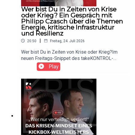
Deutschlands Krisenfähigkeit.krisenfähig – der
Wer bist Du in Zeiten von Krise
takeKONTROL Podcast mit Nico Gramenz.Stärke
oder Krieg? Ein Gespräch mit
beginnt mit Klarheit.
Philipp Czasch über die Themen
Energie, kritische Infrastruktur
und Resilienz
|
20:50
Freitag, 24. Juli 2026
Wer bist Du in Zeiten von Krise oder Krieg?Im
neuen Freitags-Snippet des takeKONTROL-
Podcasts spricht Nico Gramenz mit Philipp
Play
Czasch – Geschäftsführer von HDC Solutions und
Hauptmann der Bundeswehr – über die aktuelle
Bedrohungslage, Energie, kritische Infrastruktur
und Resilienz.Ein Gedanke bleibt besonders
hängen:Noch bleibt ein kleines Zeitfenster, um zu
agieren. Wenn wir es nicht nutzen, bleibt uns
irgendwann nur noch das Reagieren.Es geht um
Klarheit, persönliche Verantwortung,
gemeinschaftliche Resilienz und die Frage, wie
konkrete Vorbereitung aussieht, bevor es zu spät
ist.Der vollständige Deep-Dive zu Energie,