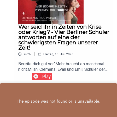
von Politik und Gesellschaft sowie die Frage, wie
junge Menschen Krisenfähigkeit entwickeln
können.Aufgewachsen in einer Welt der
Dauerkrise – wie geht Gen Z mit Krisen um?
Wer seid ihr in Zeiten von Krise
oder Krieg? - Vier Berliner Schüler
antworten auf eine der
schwierigsten Fragen unserer
Zeit!
|
26:37
Freitag, 10. Juli 2026
Bereite dich gut vor.“Mehr braucht es manchmal
nicht.Milan, Clemens, Evan und Emil, Schüler der
Gutenbergschule, sprechen im takeKONTROL-
Play
Podcast darüber, wie ihre Generation Krieg,
Klimawandel und gesellschaftliche Unsicherheit
erlebt – und warum Vorbereitung, Zusammenhalt
und Hoffnung wichtiger sind als Panik.Im
kältesten Warm-up der Podcast-Szene
beantworten sie die Frage:Wer seid ihr in Zeiten
von Krise oder sogar Krieg?