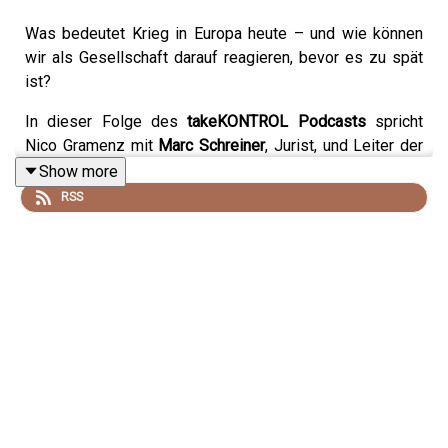
Was bedeutet Krieg in Europa heute – und wie können
wir als Gesellschaft darauf reagieren, bevor es zu spät
ist?
In dieser Folge des
takeKONTROL Podcasts
spricht
Nico Gramenz mit
Marc Schreiner
, Jurist, und Leiter der
Berliner Krankenhausgesellschaft, über hybride
Show more
Bedrohungen, gesellschaftliche Resilienz und die Frage,
RSS
welche Rolle jeder Einzelne in Zeiten wachsender
Unsicherheit spielt.
Dabei geht es nicht nur um klassische militärische
Szenarien. Marc Schreiner beschreibt, wie Sabotage,
Spionage, Desinformation und Angriffe auf kritische
Infrastruktur bereits heute Teil unserer Realität sind. Die
Herausforderung besteht darin, diese Entwicklungen
frühzeitig zu erkennen und ein Bewusstsein für die