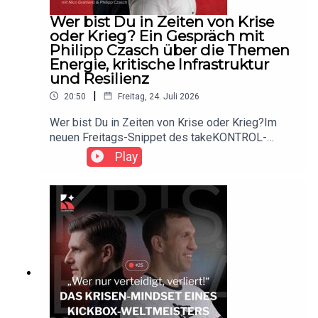
Deutschlands Krisenfähigkeit.krisenfähig – der
Wer bist Du in Zeiten von Krise
takeKONTROL Podcast mit Nico Gramenz.Stärke
oder Krieg? Ein Gespräch mit
beginnt mit Klarheit.
Philipp Czasch über die Themen
Energie, kritische Infrastruktur
und Resilienz
|
20:50
Freitag, 24. Juli 2026
Wer bist Du in Zeiten von Krise oder Krieg?Im
neuen Freitags-Snippet des takeKONTROL-
Podcasts spricht Nico Gramenz mit Philipp
Play
Czasch – Geschäftsführer von HDC Solutions und
Hauptmann der Bundeswehr – über die aktuelle
Bedrohungslage, Energie, kritische Infrastruktur
und Resilienz.Ein Gedanke bleibt besonders
hängen:Noch bleibt ein kleines Zeitfenster, um zu
agieren. Wenn wir es nicht nutzen, bleibt uns
irgendwann nur noch das Reagieren.Es geht um
Klarheit, persönliche Verantwortung,
gemeinschaftliche Resilienz und die Frage, wie
konkrete Vorbereitung aussieht, bevor es zu spät
ist.Der vollständige Deep-Dive zu Energie,