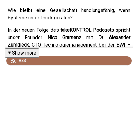
Wie bleibt eine Gesellschaft handlungsfähig, wenn
Systeme unter Druck geraten?
In der neuen Folge des
takeKONTROL Podcasts
spricht
unser Founder
Nico Gramenz
mit
Dr. Alexander
Zumdieck
, CTO Technologiemanagement bei der BWI –
dem IT-Dienstleister der Bundeswehr – über hybride
Show more
Bedrohungen, digitale Souveränität und die Frage, wie
RSS
Unternehmen echte Resilienz aufbauen können.
Die Episode zeigt, warum Krisenvorbereitung heute weit
über klassische Sicherheit hinausgeht.
Denn moderne Bedrohungen betreffen nicht nur
militärische Strukturen – sondern auch IT-Systeme,
Kommunikation, Lieferketten und gesellschaftliche
Stabilität.
Alexander Zumdieck erklärt, warum Szenariodenken,