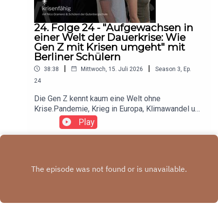
24. Folge 24 - "Aufgewachsen in
einer Welt der Dauerkrise: Wie
Gen Z mit Krisen umgeht" mit
Berliner Schülern
|
|
38:38
Mittwoch, 15. Juli 2026
Season
3
,
Ep.
24
Die Gen Z kennt kaum eine Welt ohne
Krise.Pandemie, Krieg in Europa, Klimawandel und
gesellschaftliche Polarisierung prägen ihren
Play
Alltag.Milan, Clemens, Evan und Emil von der
Berliner Gutenbergschule sprechen im
takeKONTROL-Podcast offen darüber, wie ihre
Generation mit Unsicherheit umgeht, warum
Hoffnung manchmal schwerfällt und weshalb
Vorbereitung und gesellschaftlicher
Zusammenhalt wichtiger sind denn je.Gemeinsam
diskutieren sie über politische Bildung, soziale
Medien als Informationsquelle, Verantwortung