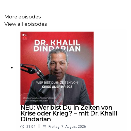
Wargaming und abgestufte Servicelevels entscheidend
werden, um auch unter Druck handlungsfähig zu bleiben.
More episodes
Dabei wird deutlich:
View all episodes
Resilienz entsteht nicht erst im Ernstfall – sondern durch
Vorbereitung, Austausch und die Bereitschaft,
Verantwortung zu übernehmen.
Ein zentrales Learning der Folge.
Handlungsfähigkeit beginnt dort, wo Menschen
anfangen, sich ernsthaft mit möglichen Krisen
auseinanderzusetzen.
NEU: Wer bist Du in Zeiten von
🎧 Hört die Folge jetzt auf Spotify.
Krise oder Krieg? – mit Dr. Khalil
Dindarian
|
21:04
Freitag, 7. August 2026