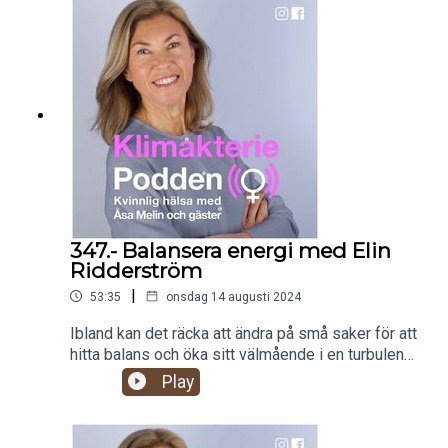
det klimakteriet eller att pensionen närmar sig?
Man hamnar i ett nytt ljus där man ska vidare och
plötsligt får mer tid att bry om sig själv men
ibland kan det vara svårt att prioritera sig själv när
man har gett väldigt mycket av kärlek och
lyhördhet till andra, egna behov kanske har
prioriterats ner. När barnen flyttar hemifrån kan
man famla efter hur man går vidare. Det kan
kännas oväntat att man blir ledsen trots att det är
helt naturligt och man borde vara glad och inte
sörja. Vem kan jag vara nu? Relationen med en
partner kan ha förändrats. Man kanske inser att
347.- Balansera energi med Elin
man inte har så mycket att leva tillsammans för
Ridderström
längre. Det kan vara smärtsamt att lämna gamla
|
53:35
onsdag 14 augusti 2024
drömmar och inse att saker står i vägen för att
man ska få det utrymme man känner behov av. I
Ibland kan det räcka att ändra på små saker för att
stället för att ångra och älta är det tid att släppa
hitta balans och öka sitt välmående i en turbulent
och gå vidare. Vi har ofta oanad kraft för att ta oss
tid. Det är vanligt att man känner sig låg på energi
Play
igenom det mesta med värme och respekt. Ett
och ett allmänt obehag kring klimakteriet, och då
intressant avsnitt med Camilla von Below,
menar vi mer än de uppenbara
forskare och psykolog som skrivit boken När
klimakteriesymptomen. Det kan vara obalanser