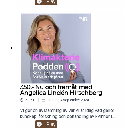
Play
vad som händer framöver. Alla
Klimakteriepoddens avsnitt kommer finnas kvar i
många år och är ett utmärkt sätt att öka sin
kunskap om klimakteriet och kvinnohälsa i ett
bredare perspektiv. Du kan läsa mer om alla
avsnitt på www.klimakteriepodden.se Så varmt
välkommen att lyssna!
350.- Nu och framåt med
Angelica Lindén Hirschberg
|
50:51
onsdag 4 september 2024
Vi gör en avstämning av var vi är idag vad gäller
kunskap, forskning och behandling av kvinnor i
klimakteriet. Också kring kvinnohälsa i ett större
Play