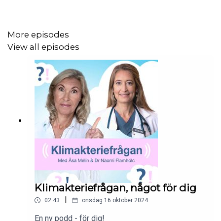
självmedkänsla, självreglering och olika sorters
återhämtning. Kanske är det här avsnittet som ger dig
förmåga att uppskatta det du har, omfamna dig själv och
More episodes
ta tag i det som behöver förändras i grunden.
View all episodes
Läs mer på
www.klimakteriepodden.se
Klimakteriefrågan, något för dig
|
02:43
onsdag 16 oktober 2024
En ny podd - för dig!