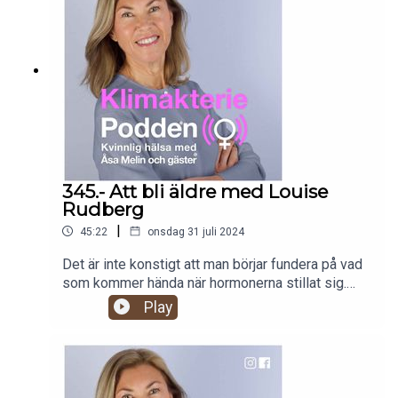
minnet, tappade självkänslan och klumpen i
halsen gick inte att svälja. När hon fick veta att
hon kommit in i klimakteriet blev förvirringen total
eftersom vården inte kunde ge henne de svar hon
behövde. Med hjälp av terapi och kunskap har
Nina börjat hitta tillbaka till sig själv och funnit
trygghet i hur hon vill gå vidare. Men varför är det
så svårt att förstå det här med hormoner och hitta
kvalificerad hjälp? Nina anser att vi alla har ett
ansvar i att vara öppna och dela information och
345.- Att bli äldre med Louise
kunskap om klimakteriet. Kanske står vi ändå vid
Rudberg
en vändpunkt där det är lättare att tala om hur vi
|
45:22
onsdag 31 juli 2024
mår och inte bara tyst biter ihop.Avsnittet
publicerades ursprungligen som 215 i februari
Det är inte konstigt att man börjar fundera på vad
2022. Läs mer på www.klimakteriepodden.se
som kommer hända när hormonerna stillat sig.
Klimakteriet kan upplevas som en tydlig markör
Play
för att man börjar bli gammal, både till det yttre
och inre. Kroppen blir mindre förlåtande och
tolerant, symptom smyger på, livssituationen
förändras och man känner sig lite mer skör, eller
så känner man sig tvärtom mer robust och trygg