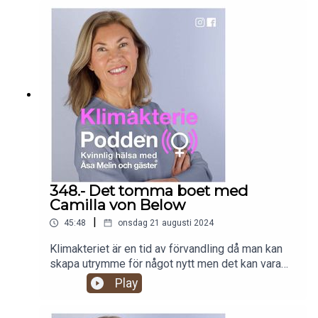
hormonläkemedel och dessutom olika sätt att ta
vikten av individanpassad behandling,
dem och dosera. För många kvinnor är det svårt
restnoteringar och bipacksedlar. Åsa Melin möter
att få tillgång till de preparat som passar just
en eldsjäl som fortfarande har mycket kvar att ge
henne och sedan kan det bli en stor besvikelse
oss kvinnor. Läs mer på
över att det inte fungerar som man hoppats.
www.klimakteriepodden.se
Naomi Flamholc, allmänläkare som specificerat
sig på klimakteriebehandling på Womni.se,
berättar om olika faktorer som påverkar vad man
kan och bör ta och hur. Vad som kan vara skäl till
att det inte fungerar och vad man ska göra om
man råkar ut för restnoteringar eller ett sämre
mående av sin behandling. Vi får veta mer om
känslighet, hur vikten påverkar egen produktion av
348.- Det tomma boet med
östrogen, varför en orolig mage eller tarm kan
Camilla von Below
påverka valet av medicinering, tecken på att man
|
45:48
onsdag 21 augusti 2024
får för mycket eller lite östrogen och hur man
trimmar in till rätt dos. Vi talar också om risker, hur
Klimakteriet är en tid av förvandling då man kan
ska man kan tänka kring doser och avslut när man
skapa utrymme för något nytt men det kan vara
blir äldre. Vi avslutar avsnittet med att tala om
svårt att känna frihet och vara upplagd för nystart.
Play
gulkroppshormon, lokalt östrogen och en liten
Varför kan känslan av tomhet dyka upp; är det för
passus kring testosteron. Läs mer på
att man får en otydlig roll när barnen blir vuxna, är
www.klimakteriepodden.se/avsnitt