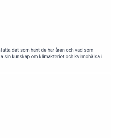
anfatta det som hänt de här åren och vad som
ka sin kunskap om klimakteriet och kvinnohälsa i
t lyssna!