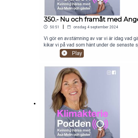
350.- Nu och framåt med Ang
|
50:51
onsdag 4 september 2024
Vi gör en avstämning av var vi är idag vad gä
kikar vi på vad som hänt under de senaste 
gynekolog och överläkare på Karolinska och v
Play
förbättra hälsoarbetet för oss kvinnor. Kli
drivs inte bara på av professionen. Även om 
finns för många exempel på fel i diagnoser o
kunskap på alla plan i samhället. Vi får vet
sexuell funktion och kunskapen kring bioiden
restnoteringar och bipacksedlar. Åsa Melin