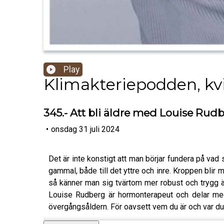
Play
Klimakteriepodden, kvi
345.- Att bli äldre med Louise Rud
•
onsdag 31 juli 2024
Det är inte konstigt att man börjar fundera på vad
gammal, både till det yttre och inre. Kroppen blir
så känner man sig tvärtom mer robust och trygg än
Louise Rudberg är hormonterapeut och delar med s
övergångsåldern. För oavsett vem du är och var du st