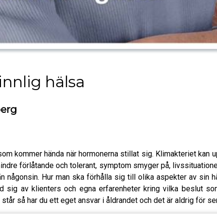
nnlig hälsa
berg
 som kommer hända när hormonerna stillat sig. Klimakteriet kan u
 mindre förlåtande och tolerant, symptom smyger på, livssituatione
 någonsin. Hur man ska förhålla sig till olika aspekter av sin 
ig av klienters och egna erfarenheter kring vilka beslut som 
år så har du ett eget ansvar i åldrandet och det är aldrig för sen