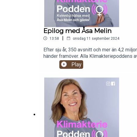
Epilog med Åsa Melin
|
13:58
onsdag 11 september 2024
Efter sju år, 350 avsnitt och mer än 4,2 mil
händer framöver. Alla Klimakteriepoddens av
ett bredare perspektiv. Du kan läsa mer om
Play