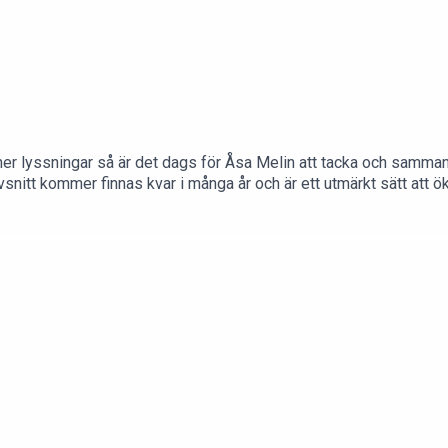
joner lyssningar så är det dags för Åsa Melin att tacka och samm
snitt kommer finnas kvar i många år och är ett utmärkt sätt att ö
 alla avsnitt på www.klimakteriepodden.se Så varmt välkommen at