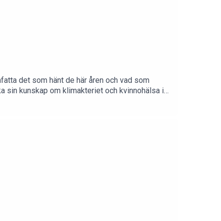
anfatta det som hänt de här åren och vad som
ka sin kunskap om klimakteriet och kvinnohälsa i
t lyssna!