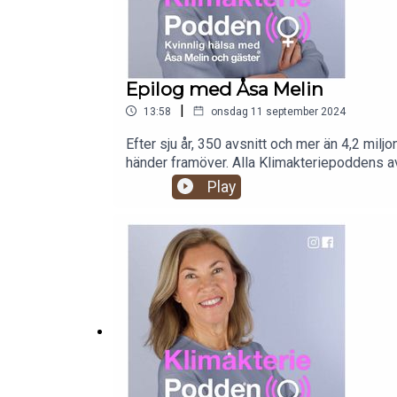
Epilog med Åsa Melin
|
13:58
onsdag 11 september 2024
Efter sju år, 350 avsnitt och mer än 4,2 mil
händer framöver. Alla Klimakteriepoddens av
ett bredare perspektiv. Du kan läsa mer om
Play