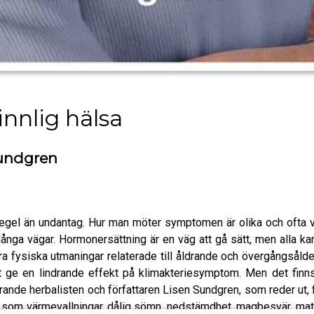
nnlig hälsa
Sundgren
gel än undantag. Hur man möter symptomen är olika och ofta vi
ga vägar. Hormonersättning är en väg att gå sätt, men alla kan ell
 fysiska utmaningar relaterade till åldrande och övergångsåld
tt ge en lindrande effekt på klimakteriesymptom. Men det finn
erande herbalisten och författaren Lisen Sundgren, som reder ut, f
 som värmevallningar, dålig sömn, nedstämdhet, magbesvär, mats