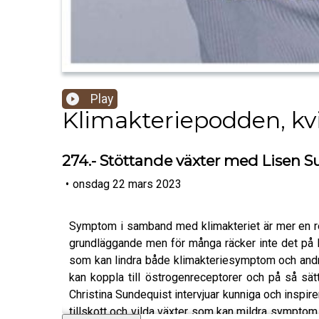
Play
Klimakteriepodden, kvi
274.- Stöttande växter med Lisen 
•
onsdag 22 mars 2023
Symptom i samband med klimakteriet är mer en re
grundläggande men för många räcker inte det på lån
som kan lindra både klimakteriesymptom och andra
kan koppla till östrogenreceptorer och på så sä
Christina Sundequist intervjuar kunniga och inspir
tillskott och vilda växter som kan mildra symptom