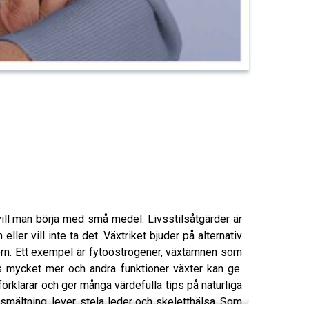
ll man börja med små medel. Livsstilsåtgärder är
er vill inte ta det. Växtriket bjuder på alternativ
ern. Ett exempel är fytoöstrogener, växtämnen som
s mycket mer och andra funktioner växter kan ge.
örklarar och ger många värdefulla tips på naturliga
mältning, lever, stela leder och skeletthälsa. Som