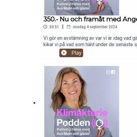
350.- Nu och framåt med Ang
|
50:51
onsdag 4 september 2024
Vi gör en avstämning av var vi är idag vad gä
kikar vi på vad som hänt under de senaste 
gynekolog och överläkare på Karolinska och v
Play
förbättra hälsoarbetet för oss kvinnor. Kli
drivs inte bara på av professionen. Även om 
finns för många exempel på fel i diagnoser o
kunskap på alla plan i samhället. Vi får vet
sexuell funktion och kunskapen kring bioiden
restnoteringar och bipacksedlar. Åsa Melin