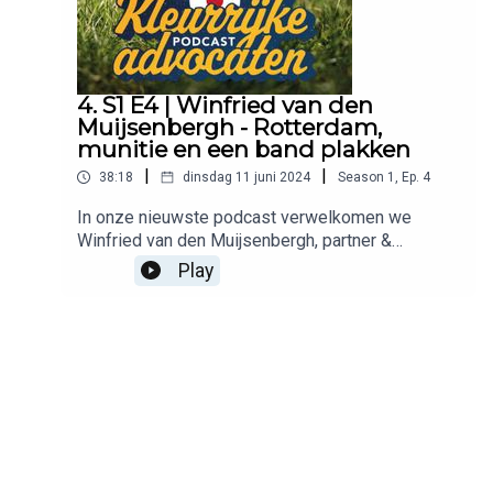
4. S1 E4 | Winfried van den
Muijsenbergh - Rotterdam,
munitie en een band plakken
|
|
38:18
dinsdag 11 juni 2024
Season
1
,
Ep.
4
In onze nieuwste podcast verwelkomen we
Winfried van den Muijsenbergh, partner &
advocaat bij AKD, die zijn toga even aan de
Play
kapstok hangt om persoonlijke verhalen en
anekdotes uit het bedrijfsleven te delen. Luister
mee terwijl Winfried vertelt over zijn meest
memorabele ervaringen, de uitdagingen en
triomfen van zijn carrière, en wat hem inspireert
buiten de rechtszaal. Ontdek de mens achter de
professional en geniet van boeiende en soms
hilarische verhalen uit zijn loopbaan.