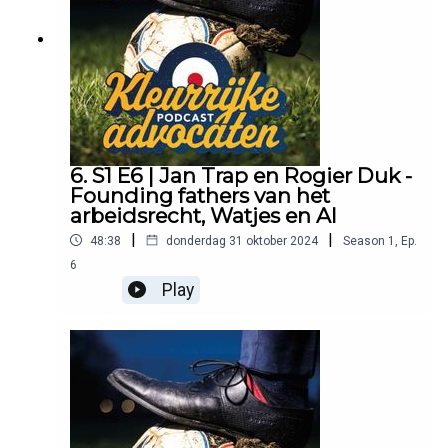
6. S1 E6 | Jan Trap en Rogier Duk -
Founding fathers van het
arbeidsrecht, Watjes en AI
|
|
48:38
donderdag 31 oktober 2024
Season
1
,
Ep.
6
Play