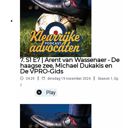
7. S1 E7 | Arent van Wassenaer - De
haagse zee, Michael Dukakis en
De VPRO-Gids
|
|
34:29
dinsdag 19 november 2024
Season
1
,
Ep.
7
Play