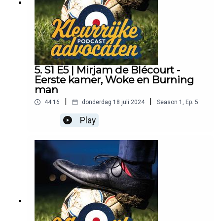
5. S1 E5 | Mirjam de Blécourt -
Eerste kamer, Woke en Burning
man
|
|
44:16
donderdag 18 juli 2024
Season
1
,
Ep.
5
Play