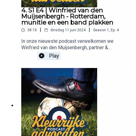
4. S1 E4 | Winfried van den
Muijsenbergh - Rotterdam,
munitie en een band plakken
|
|
38:18
dinsdag 11 juni 2024
Season
1
,
Ep.
4
In onze nieuwste podcast verwelkomen we
Winfried van den Muijsenbergh, partner &
advocaat bij AKD, die zijn toga even aan de
Play
kapstok hangt om persoonlijke verhalen en
anekdotes uit het bedrijfsleven te delen. Luister
mee terwijl Winfried vertelt over zijn meest
memorabele ervaringen, de uitdagingen en
triomfen van zijn carrière, en wat hem inspireert
buiten de rechtszaal. Ontdek de mens achter de
professional en geniet van boeiende en soms
hilarische verhalen uit zijn loopbaan.