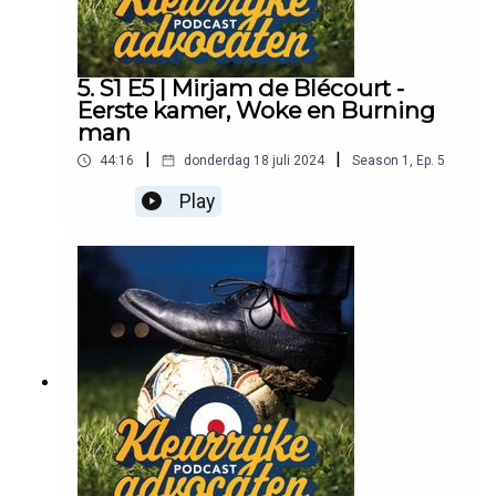
5. S1 E5 | Mirjam de Blécourt -
Eerste kamer, Woke en Burning
man
|
|
44:16
donderdag 18 juli 2024
Season
1
,
Ep.
5
Play