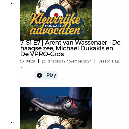
7. S1 E7 | Arent van Wassenaer - De
haagse zee, Michael Dukakis en
De VPRO-Gids
|
|
34:29
dinsdag 19 november 2024
Season
1
,
Ep.
7
Play