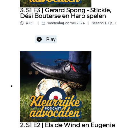
3. S1 E3 | Gerard Spong - Stickie,
Dési Bouterse en Harp spelen
|
|
40:53
woensdag 22 mei 2024
Season
1
,
Ep.
3
Play
2. S1 E2 | Els de Wind en Eugenie