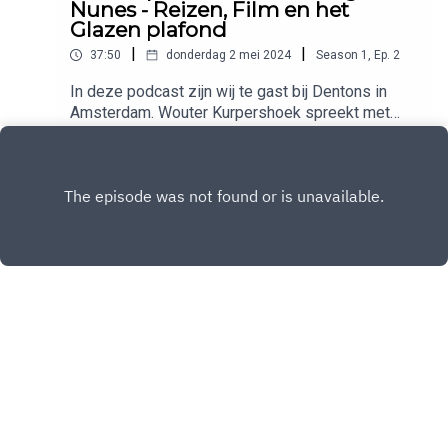
Nunes - Reizen, Film en het
Glazen plafond
|
|
37:50
donderdag 2 mei 2024
Season
1
,
Ep.
2
In deze podcast zijn wij te gast bij Dentons in
Amsterdam. Wouter Kurpershoek spreekt met
arbeidsrecht advocaten Eugenie Nunes en Els de
Play
Wind.We praten over het leven achter het werk
aan de hand van 3 anekdotes.
Copyright
Academie voor de Rechtspraktijk
Hosted with ❤️ by
Acast