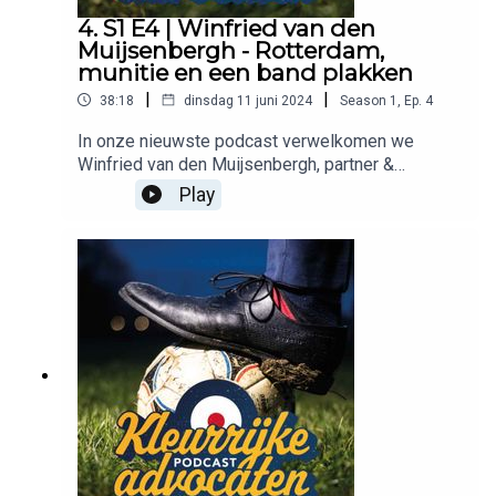
4. S1 E4 | Winfried van den
Muijsenbergh - Rotterdam,
munitie en een band plakken
|
|
38:18
dinsdag 11 juni 2024
Season
1
,
Ep.
4
In onze nieuwste podcast verwelkomen we
Winfried van den Muijsenbergh, partner &
advocaat bij AKD, die zijn toga even aan de
Play
kapstok hangt om persoonlijke verhalen en
anekdotes uit het bedrijfsleven te delen. Luister
mee terwijl Winfried vertelt over zijn meest
memorabele ervaringen, de uitdagingen en
triomfen van zijn carrière, en wat hem inspireert
buiten de rechtszaal. Ontdek de mens achter de
professional en geniet van boeiende en soms
hilarische verhalen uit zijn loopbaan.