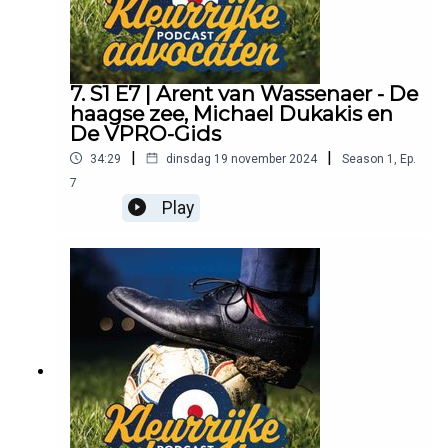
7. S1 E7 | Arent van Wassenaer - De
haagse zee, Michael Dukakis en
De VPRO-Gids
|
|
34:29
dinsdag 19 november 2024
Season
1
,
Ep.
7
Play