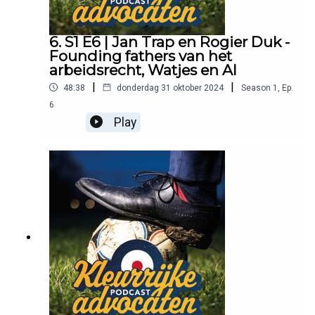
6. S1 E6 | Jan Trap en Rogier Duk -
Founding fathers van het
arbeidsrecht, Watjes en AI
|
|
48:38
donderdag 31 oktober 2024
Season
1
,
Ep.
6
Play