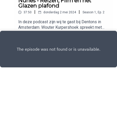
Nunes - Reizen, Film en het
Glazen plafond
|
|
37:50
donderdag 2 mei 2024
Season
1
,
Ep.
2
In deze podcast zijn wij te gast bij Dentons in
Amsterdam. Wouter Kurpershoek spreekt met
arbeidsrecht advocaten Eugenie Nunes en Els de
Play
Wind.We praten over het leven achter het werk
aan de hand van 3 anekdotes.
Copyright
Academie voor de Rechtspraktijk
Hosted with ❤️ by
Acast