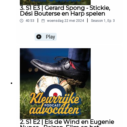
3. S1 E3 | Gerard Spong - Stickie,
Dési Bouterse en Harp spelen
|
|
40:53
woensdag 22 mei 2024
Season
1
,
Ep.
3
Play
2. S1 E2 | Els de Wind en Eugenie