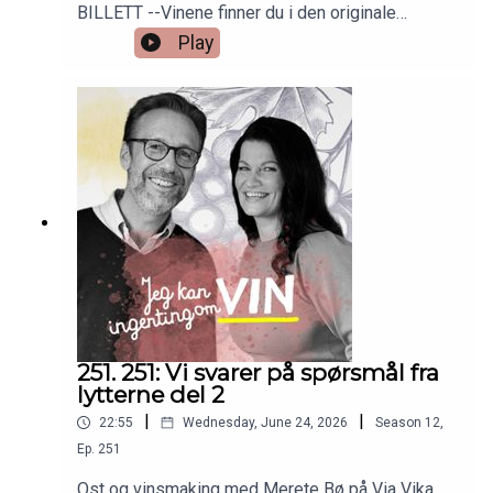
BILLETT --Vinene finner du i den originale
episoden nr 6. Så bare å skrooooolle ned!
Play
251. 251: Vi svarer på spørsmål fra
lytterne del 2
|
|
22:55
Wednesday, June 24, 2026
Season
12
,
Ep.
251
Ost og vinsmaking med Merete Bø på Via Vika