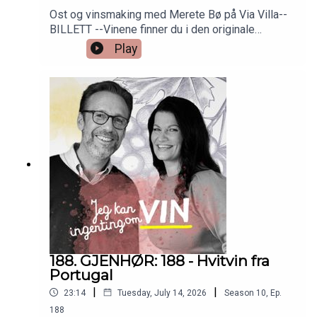
Ost og vinsmaking med Merete Bø på Via Villa--
BILLETT --Vinene finner du i den originale
episoden nr 6. Så bare å skrooooolle ned!
Play
188. GJENHØR: 188 - Hvitvin fra
Portugal
|
|
23:14
Tuesday, July 14, 2026
Season
10
,
Ep.
188