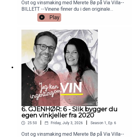
Ost og vinsmaking med Merete Bø på Via Villa--
BILLETT --Vinene finner du i den originale
episoden nr 6. Så bare å skrooooolle ned!
Play
6. GJENHØR: 6 - Slik bygger du
egen vinkjeller fra 2020
|
|
25:50
Friday, July 3, 2026
Season
1
,
Ep.
6
Ost og vinsmaking med Merete Bø på Via Villa--