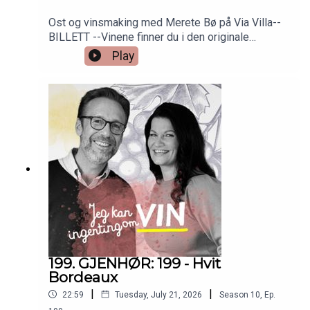
Ost og vinsmaking med Merete Bø på Via Villa--
BILLETT --Vinene finner du i den originale
episoden nr 6. Så bare å skrooooolle ned!
Play
199. GJENHØR: 199 - Hvit
Bordeaux
|
|
22:59
Tuesday, July 21, 2026
Season
10
,
Ep.