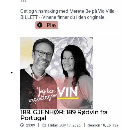
199
Ost og vinsmaking med Merete Bø på Via Villa--
BILLETT --Vinene finner du i den originale
episoden nr 6. Så bare å skrooooolle ned!
Play
189. GJENHØR: 189 Rødvin fra
Portugal
|
|
23:09
Friday, July 17, 2026
Season
10
,
Ep.
189