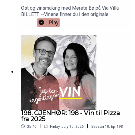
Ost og vinsmaking med Merete Bø på Via Villa--
BILLETT --Vinene finner du i den originale
episoden nr 6. Så bare å skrooooolle ned!
Play
198. GJENHØR: 198 - Vin til Pizza
fra 2025
|
|
25:40
Friday, July 10, 2026
Season
10
,
Ep.
198