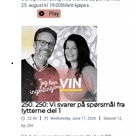
25. august kl 19:00Billett kjøpes
herVinene:Graillot Crozes-Hermitage Produttori
Play
del Barbaresco Langhe Nebbiolo Dirupi Ole
Rosso di Valtellina Occhipinti Nero d´Avola San
Michele Appiano Südtiroler Pinot Nero Cyprien
Arlaud Oka Bourgogne Rouge 400,-Faiveley
Chambolle-Musigny 2024 825,-Montille Volnay
1er cru Les Taillepieds 1950,-
250. 250: Vi svarer på spørsmål fra
lytterne del 1
|
|
22:43
Wednesday, June 17, 2026
Season
12
,
Ep.
250