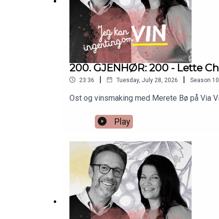
dn.no
Rochet-Bocard Tradition (+)
200. GJENHØR: 200 - Lette Ch
dn.no
|
|
23:36
Tuesday, July 28, 2026
Season
10
Ost og vinsmaking med Merete Bø på Via Vill
https://www.dn.no/smak/vin/rochet-bocart-rose
Play
Zilliken Riesling Butterfly (+)
dn.no