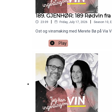
189. GJENHØR: 189 Rødvin fra
Rødviner
|
|
23:09
Friday, July 17, 2026
Season
10
,
E
Ost og vinsmaking med Merete Bø på Via Vill
Play
Faiveley Mercurey La Framboisière 2024
vinmonopolet.no
https://www.vinmonopolet.no/p/19038601
Lopez de Heredia Viña Bosconia (+)
dn.no