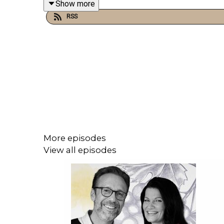
Show more
RSS
Vinene:
Musserende
Champagne Delamotte Blanc de Blanc Brut (+)
More episodes
View all episodes
dn.no
Legras Presidence Vieilles Vignes Brut (+)