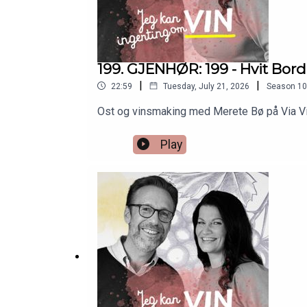
Niepoort Redoma Reserva Branco (+)
dn.no
199. GJENHØR: 199 - Hvit Bor
|
|
22:59
Tuesday, July 21, 2026
Season
10
Txakoli Rezabal (+)
Ost og vinsmaking med Merete Bø på Via Vill
dn.no
Play
Brocard Chablis Pierre de Préhy (+)
dn.no
Dom. de la Solitude Blanc (+)
dn.no