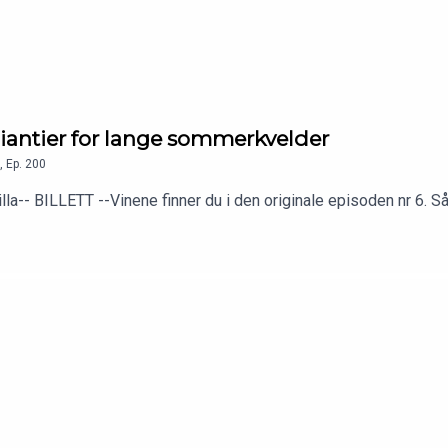
iantier for lange sommerkvelder
,
Ep.
200
a-- BILLETT --Vinene finner du i den originale episoden nr 6. S
-dassemblage/4-1-255309