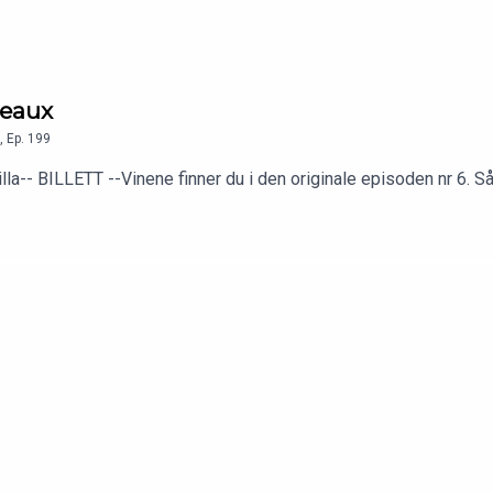
deaux
,
Ep.
199
a-- BILLETT --Vinene finner du i den originale episoden nr 6. S