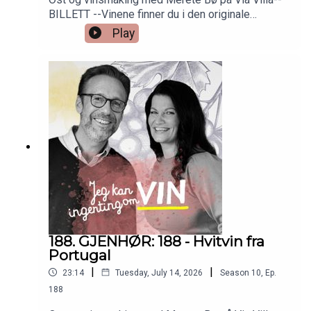
BILLETT --Vinene finner du i den originale
episoden nr 6. Så bare å skrooooolle ned!
Play
188. GJENHØR: 188 - Hvitvin fra
Portugal
|
|
23:14
Tuesday, July 14, 2026
Season
10
,
Ep.
188