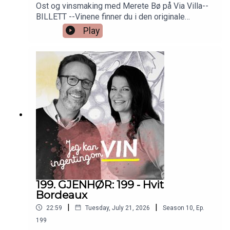
Ost og vinsmaking med Merete Bø på Via Villa--
BILLETT --Vinene finner du i den originale
episoden nr 6. Så bare å skrooooolle ned!
Play
Hvit pizza med potet og løk
Hvit bordeaux
Løyrompizza
Champagne Delamotte Blanc de Blanc Brut
Delamotte Blanc De Blancs 2014
Vegetarpizza med aubergine og squash (ratatouille-
199. GJENHØR: 199 - Hvit
style)
Bordeaux
|
|
Lieu Dit Cabernet Franc 2022
22:59
Tuesday, July 21, 2026
Season
10
,
Ep.
199
ost og vinsmaking 25. august