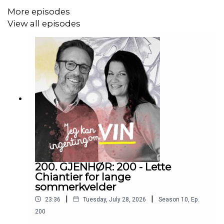
More episodes
Spekeskinke
View all episodes
Skinke og ruccola
André Clouet V6 Experience
Bianca
Med sopp (steinsopp)
Cyprien Arlaud Oka Bourgogne Rouge 2023
200. GJENHØR: 200 - Lette
Chiantier for lange
Dirupi Olé Rosso di Valtellina 2018
sommerkvelder
|
|
23:36
Tuesday, July 28, 2026
Season
10
,
Ep.
Arpepe Inferno Sesto Canto Valtellina Superiore Riserva
200
2016