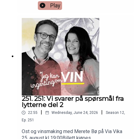
episoden nr 6. Så bare å skrooooolle ned!
Play
251. 251: Vi svarer på spørsmål fra
lytterne del 2
|
|
22:55
Wednesday, June 24, 2026
Season
12
,
Ep.
251
Ost og vinsmaking med Merete Bø på Via Vika
25. august kl 19:00Billett kjøpes