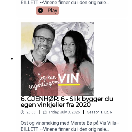
BILLETT --Vinene finner du i den originale
episoden nr 6. Så bare å skrooooolle ned!
Play
6. GJENHØR: 6 - Slik bygger du
egen vinkjeller fra 2020
|
|
25:50
Friday, July 3, 2026
Season
1
,
Ep.
6
Ost og vinsmaking med Merete Bø på Via Villa--
BILLETT --Vinene finner du i den originale