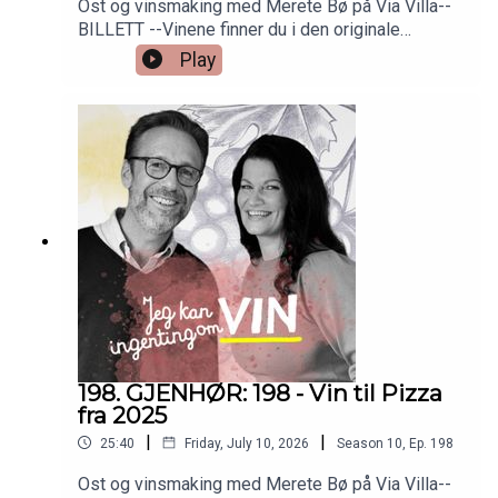
Ost og vinsmaking med Merete Bø på Via Villa--
BILLETT --Vinene finner du i den originale
episoden nr 6. Så bare å skrooooolle ned!
Play
198. GJENHØR: 198 - Vin til Pizza
fra 2025
|
|
25:40
Friday, July 10, 2026
Season
10
,
Ep.
198
Ost og vinsmaking med Merete Bø på Via Villa--