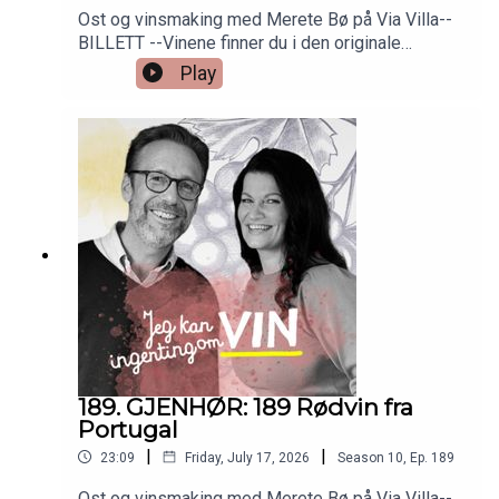
Ost og vinsmaking med Merete Bø på Via Villa--
BILLETT --Vinene finner du i den originale
episoden nr 6. Så bare å skrooooolle ned!
Play
- Book billetter her -
189. GJENHØR: 189 Rødvin fra
Portugal
|
|
23:09
Friday, July 17, 2026
Season
10
,
Ep.
189
Ost og vinsmaking med Merete Bø på Via Villa--