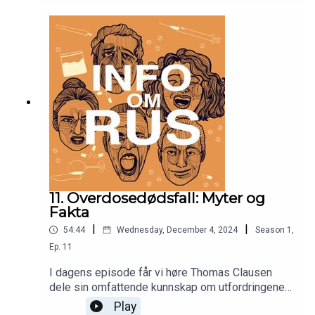
forklarer hvordan benzodiazepiner påvirker det
sentrale nervesystemet og brukes til behandling
av tilstander som angst, søvnproblemer og
epilepsi. Samtidig belyser han hvordan
toleranseutvikling kan føre til behov for stadig
høyere doser, og hvordan abrupt seponering kan
utløse krevende abstinenssymptomer.
11. Overdosedødsfall: Myter og
Fakta
|
|
54:44
Wednesday, December 4, 2024
Season
1
,
Ep.
11
I dagens episode får vi høre Thomas Clausen
dele sin omfattende kunnskap om utfordringene
knyttet til rusavhengighet, med et særlig fokus på
Play