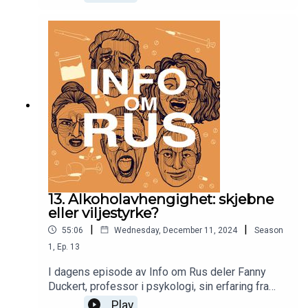
for sine medisinske bruksområder og deres høye
risiko for misbruk.Vi ser på hvordan amfetamin gir
energi og eufori, men også alvorlige bivirkninger
som angst, søvnløshet og fysiske
helseproblemer. Jørgen belyser også de
langsiktige konsekvensene av bruk, som
psykiske utfordringer, avhengighet og behovet for
behandling.
13. Alkoholavhengighet: skjebne
eller viljestyrke?
|
|
55:06
Wednesday, December 11, 2024
Season
1
,
Ep.
13
I dagens episode av Info om Rus deler Fanny
Duckert, professor i psykologi, sin erfaring fra
behandling av alkoholavhengighet. Gjennom et
Play