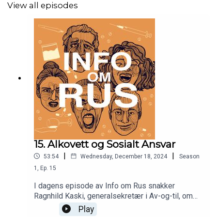
markedet, for så å bli rebrandet under navnet
View all episodes
MDMA. Jørgen snakker om de akutte effektene
av MDMA, som økt energi, bedre humør og en
følelse av nærhet til andre. Han snakker også om
konsekvensene av bruken og belyser pågående
forskning av rusmiddelet.
15. Alkovett og Sosialt Ansvar
|
|
53:54
Wednesday, December 18, 2024
Season
1
,
Ep.
15
I dagens episode av Info om Rus snakker
Ragnhild Kaski, generalsekretær i Av-og-til, om
hva det vil si å ha et bevisst forhold til alkohol,
Play
også kjent som alkovett, i dagens samfunn. Hun