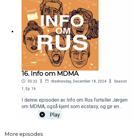
16. Info om MDMA
|
|
05:32
Wednesday, December 18, 2024
Season
1
,
Ep.
16
I denne episoden av Info om Rus forteller Jørgen
om MDMA, også kjent som ecstasy, og gir en
grundig innføring i stoffets historie, effekter og
Play
potensielle terapeutiske bruksområder. MDMA er
en syntetisk variant av amfetamin som først ble
populært på 1990-tallet før det forsvant fra
More episodes