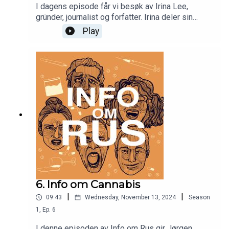
I dagens episode får vi besøk av Irina Lee,
gründer, journalist og forfatter. Irina deler sin
inspirerende reise mot en alkoholfri livsstil og
Play
refleksjoner rundt hvorfor hun valgte å kutte ut
alkohol – et valg som ofte møtes med undring og
spørsmål i et samfunn der alkohol spiller en
sentral rolle i sosiale sammenhenger. Hun
forteller om hva som motiverte henne til å endre
livsstil, hvordan hun taklet reaksjonene fra
omgivelsene, og hvordan valget hennes har
påvirket både hverdagen og livet generelt.
6. Info om Cannabis
|
|
09:43
Wednesday, November 13, 2024
Season
1
,
Ep.
6
I denne episoden av Info om Rus gir Jørgen