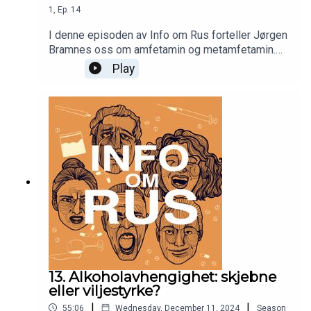
1
,
Ep.
14
I denne episoden av Info om Rus forteller Jørgen
Bramnes oss om amfetamin og metamfetamin.
Disse er to utbredte rusmidler i Norge, kjent både
Play
for sine medisinske bruksområder og deres høye
risiko for misbruk.Vi ser på hvordan amfetamin gir
energi og eufori, men også alvorlige bivirkninger
som angst, søvnløshet og fysiske
helseproblemer. Jørgen belyser også de
langsiktige konsekvensene av bruk, som
psykiske utfordringer, avhengighet og behovet for
behandling.
13. Alkoholavhengighet: skjebne
eller viljestyrke?
|
|
55:06
Wednesday, December 11, 2024
Season