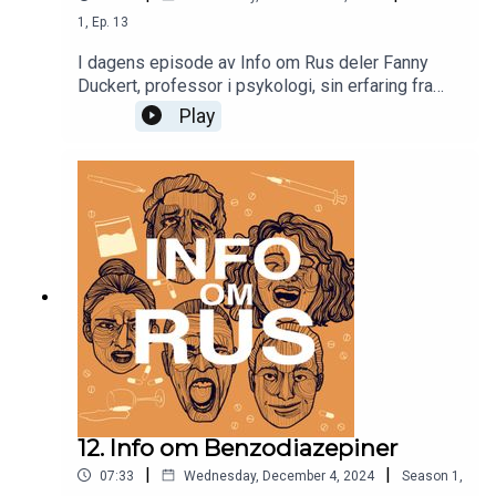
1
,
Ep.
13
I dagens episode av Info om Rus deler Fanny
Duckert, professor i psykologi, sin erfaring fra
behandling av alkoholavhengighet. Gjennom et
Play
treårig prosjekt som hjalp personer med jobb,
bolig og utdanning, oppdaget hun hvor viktig det
er å forstå individene bak avhengigheten. Hun
fremhever behovet for en mer individorientert
tilnærming for å skape effektive og bærekraftige
behandlingsmetoder.Dette er en innsiktsfull
samtale som belyser hvordan en helhetlig
forståelse kan bidra til bedre resultater for
mennesker med alkoholavhengighet.
12. Info om Benzodiazepiner
|
|
07:33
Wednesday, December 4, 2024
Season
1
,