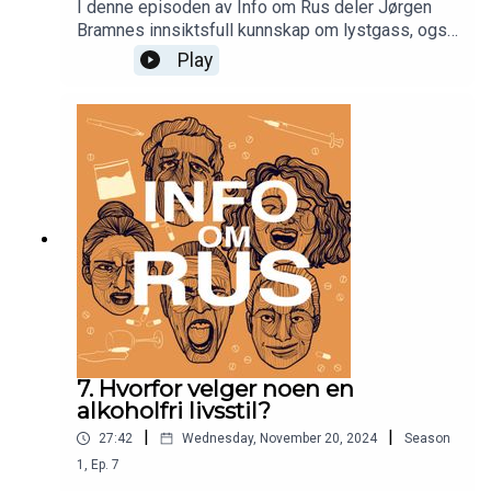
I denne episoden av Info om Rus deler Jørgen
Bramnes innsiktsfull kunnskap om lystgass, også
kjent som lattergass, et stoff som har fått økende
Play
oppmerksomhet som rusmiddel. Vi utforsker hva
lystgass er, hvordan det brukes trygt i
medisinske sammenhenger, og hvordan det
utnyttes i visse miljøer. Episoden belyser de
euforiske effektene, de akutte risikoene for
oksygenmangel, og de alvorlige langsiktige
konsekvensene, som nevrologiske skader og
vitamin B12-mangel.
7. Hvorfor velger noen en
alkoholfri livsstil?
|
|
27:42
Wednesday, November 20, 2024
Season
1
,
Ep.
7