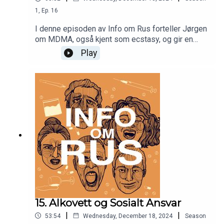
1
,
Ep.
16
I denne episoden av Info om Rus forteller Jørgen
om MDMA, også kjent som ecstasy, og gir en
grundig innføring i stoffets historie, effekter og
Play
potensielle terapeutiske bruksområder. MDMA er
en syntetisk variant av amfetamin som først ble
populært på 1990-tallet før det forsvant fra
markedet, for så å bli rebrandet under navnet
MDMA. Jørgen snakker om de akutte effektene
av MDMA, som økt energi, bedre humør og en
følelse av nærhet til andre. Han snakker også om
konsekvensene av bruken og belyser pågående
forskning av rusmiddelet.
15. Alkovett og Sosialt Ansvar
|
|
53:54
Wednesday, December 18, 2024
Season