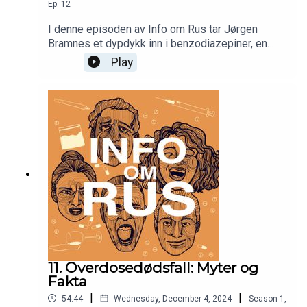
Ep.
12
I denne episoden av Info om Rus tar Jørgen
Bramnes et dypdykk inn i benzodiazepiner, en
legemiddelgruppe med både stort terapeutisk
Play
potensial og høy risiko for misbruk. Bramnes
forklarer hvordan benzodiazepiner påvirker det
sentrale nervesystemet og brukes til behandling
av tilstander som angst, søvnproblemer og
epilepsi. Samtidig belyser han hvordan
toleranseutvikling kan føre til behov for stadig
høyere doser, og hvordan abrupt seponering kan
utløse krevende abstinenssymptomer.
11. Overdosedødsfall: Myter og
Fakta
|
|
54:44
Wednesday, December 4, 2024
Season
1
,