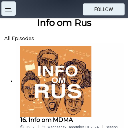
FOLLOW
Info om Rus
All Episodes
16. Info om MDMA
|
|
05:32
Wednesday, December 18, 2024
Season