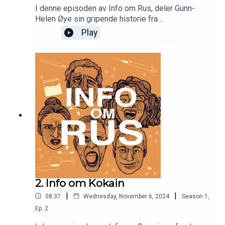
I denne episoden av Info om Rus, deler Gunn-
Helen Øye sin gripende historie fra
alkoholavhengighet til et liv uten alkohol. Hun
Play
snakker åpent om sorgen som førte til
avhengighet, utfordringene hun møtte som
alkoholavhengig, og hvordan støtte og fellesskap
ble avgjørende på veien mot tilfriskning. En ærlig
samtale om skam og kraften i åpenhet – og
viktigheten av å bryte ned stigmaet rundt
rusproblemer.
2. Info om Kokain
|
|
08:37
Wednesday, November 6, 2024
Season
1
,
Ep.
2