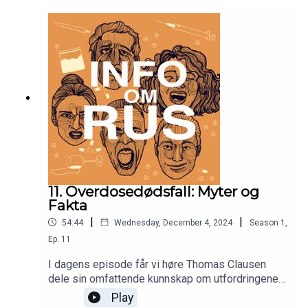
forklarer hvordan benzodiazepiner påvirker det
sentrale nervesystemet og brukes til behandling
av tilstander som angst, søvnproblemer og
epilepsi. Samtidig belyser han hvordan
toleranseutvikling kan føre til behov for stadig
høyere doser, og hvordan abrupt seponering kan
utløse krevende abstinenssymptomer.
11. Overdosedødsfall: Myter og
Fakta
|
|
54:44
Wednesday, December 4, 2024
Season
1
,
Ep.
11
I dagens episode får vi høre Thomas Clausen
dele sin omfattende kunnskap om utfordringene
knyttet til rusavhengighet, med et særlig fokus på
Play
opioidavhengighet og overdoser. Med over 20 års