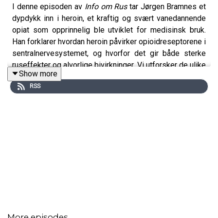
I denne episoden av
Info om Rus
tar Jørgen Bramnes et
dypdykk inn i heroin, et kraftig og svært vanedannende
opiat som opprinnelig ble utviklet for medisinsk bruk.
Han forklarer hvordan heroin påvirker opioidreseptorene i
sentralnervesystemet, og hvorfor det gir både sterke
ruseffekter og alvorlige bivirkninger. Vi utforsker de ulike
Show more
inntaksmetodene, fra injeksjon til røyking, og diskuterer
RSS
hvorfor overdosefaren er spesielt høy etter utvikling av
toleranse. Episoden belyser også hvordan naloxon
fungerer som livreddende motgift ved opioid-overdoser,
og hvordan legemiddelassistert rehabilitering har blitt en
nøkkelfaktor i kampen mot heroinavhengighet i Norge.
More episodes