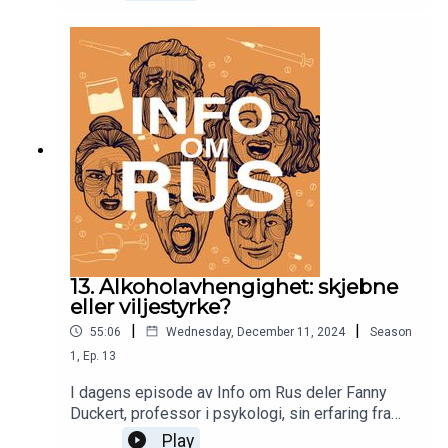
for sine medisinske bruksområder og deres høye
risiko for misbruk.Vi ser på hvordan amfetamin gir
energi og eufori, men også alvorlige bivirkninger
som angst, søvnløshet og fysiske
helseproblemer. Jørgen belyser også de
langsiktige konsekvensene av bruk, som
psykiske utfordringer, avhengighet og behovet for
behandling.
13. Alkoholavhengighet: skjebne
eller viljestyrke?
|
|
55:06
Wednesday, December 11, 2024
Season
1
,
Ep.
13
I dagens episode av Info om Rus deler Fanny
Duckert, professor i psykologi, sin erfaring fra
behandling av alkoholavhengighet. Gjennom et
Play