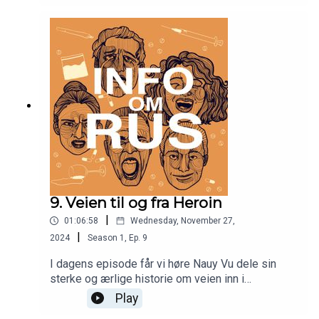
erfaring fra Senter for rusmiddelforskning
(SERAF), har Thomas dykket dypt inn i årsakene
bak overdoser og forsket på effektive tiltak for å
redusere dødsfall og skader knyttet til
rusmidler.Dette er en innsiktsfull samtale som
belyser viktigheten av forebygging og utvikling av
bedre strategier for å møte den stadig økende
trenden av overdose-relaterte dødsfall.
9. Veien til og fra Heroin
|
01:06:58
Wednesday, November 27,
|
2024
Season
1
,
Ep.
9
I dagens episode får vi høre Nauy Vu dele sin
sterke og ærlige historie om veien inn i
rusavhengighet, som startet allerede i tenårene.
Play
Nauy forteller om sitt første møte med alkohol