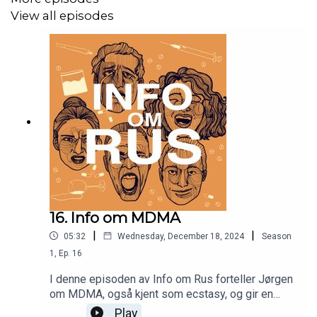
View all episodes
16. Info om MDMA
|
|
05:32
Wednesday, December 18, 2024
Season
1
,
Ep.
16
I denne episoden av Info om Rus forteller Jørgen
om MDMA, også kjent som ecstasy, og gir en
grundig innføring i stoffets historie, effekter og
Play