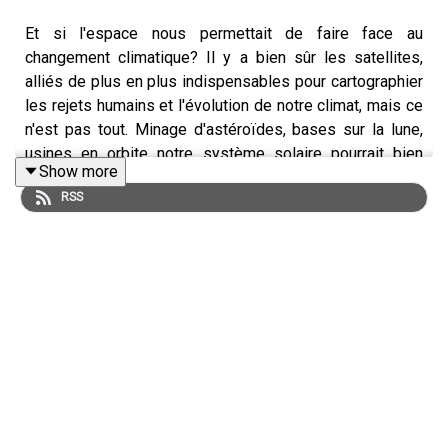
Et si l'espace nous permettait de faire face au
changement climatique? Il y a bien sûr les satellites,
alliés de plus en plus indispensables pour cartographier
les rejets humains et l'évolution de notre climat, mais ce
n'est pas tout. Minage d'astéroïdes, bases sur la lune,
usines en orbite...notre système solaire pourrait bien
Show more
nous servir à trouver et exploiter ailleurs les ressources
RSS
dont nous manquons. Science-fiction? Pas si sûr, si l'on
en croit des acteurs plutôt bien informés...
Les sources utilisées :
L'ESA va fournir des satellites de
surveillance
du
CO2 mondial
Sur le
vide
que constitue l'espace