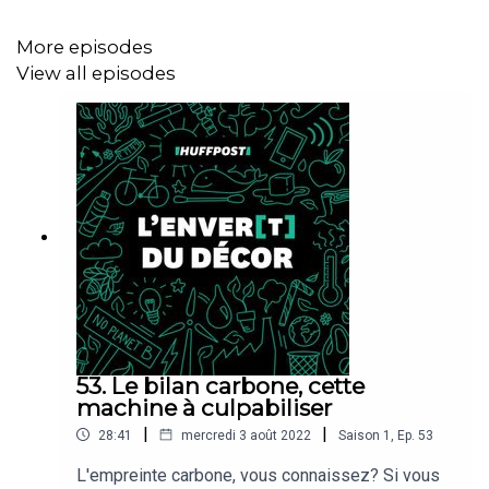
Une analyse des
richesses
que contiennent les
astéroïdes
More episodes
La prédiction de Forbes sur le premier
trillionaire
View all episodes
« Space mineur"
Sur la vision de l'espace comme "
bouée de
sauvetage
" selon Jeff Bezos.
Une
liste
des start-ups de transport spatial
aujourd'hui sur les rangs.
Le
four spatial
placé sur l'ISS par l'agence spatiale
japonaise.
Une
analyse
de la fibre optique produite dans
l'espace.
Le
rapport de l'ESA
sur les différentes phases de
l'exploitation des ressources spatiales.
53. Le bilan carbone, cette
machine à culpabiliser
|
|
28:41
mercredi 3 août 2022
Saison
1
,
Ep.
53
L'empreinte carbone, vous connaissez? Si vous