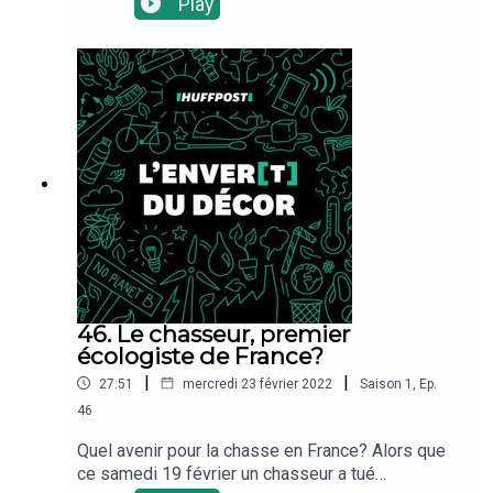
Play
vélo, la trottinette ou le scooter électrique, que
choisir? Évidemment, la question est avant tout
de savoir ce qui vous sied le plus. Mais si vous
voulez faire un choix écolo, il faut regarder en
détail l'empreinte carbone de ces modes de
transport alternatifs, pas toujours si verts que
ça.Les sources utilisées: L’étude d’Anne de
Bortoli sur l’impact des trottinettes
électriquesLes résultats d’un questionnaire sur
les usages en micro mobilitéUne autre étude
d’Anne de Bortoli sur l’impact environnemental
des transports partagésUne approche socio-
économique des usages de trottinettes
électriques en France
46. Le chasseur, premier
écologiste de France?
|
|
27:51
mercredi 23 février 2022
Saison
1
,
Ep.
46
Quel avenir pour la chasse en France? Alors que
ce samedi 19 février un chasseur a tué