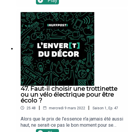
Play
derrière les bons réflexes et des habitudes
d'achats délaissant les emballages, est-ce qu'il
n'y aurait pas aussi l'exigence d'un certain niveau
de revenu?C'est ce que vous allez découvrir dans
ce nouvel épisode de l'Enver(t) du décor, le
podcast environnement du service sciences du
HuffPost.Les sources utilisées pour cet épisode
: Le rapport Zerowaste France sur le
recyclageLes chiffres de Reportbuyer sur les
déchets mondiauxUne interview de Christian
DuquennoiLes chiffres clefs de l'ADEME sur le
zéro déchet
47. Faut-il choisir une trottinette
ou un vélo électrique pour être
écolo ?
|
|
25:48
mercredi 9 mars 2022
Saison
1
,
Ep.
47
Alors que le prix de l'essence n'a jamais été aussi
haut, ne serait-ce pas le bon moment pour se
mettre aux "mobilités douces"? Mais entre le