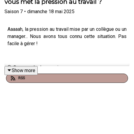
vous met la pression au travail ?
Saison
7
•
dimanche 18 mai 2025
Aaaaah, la pression au travail mise par un collègue ou un
manager... Nous avons tous connu cette situation. Pas
facile à gérer !
🔍 Comprendre la pression
Show more
RSS
Il faut d'abord identifier le type de pression. Est-ce une
pression sur les résultats ? Sur les délais ? Parfois, on
ne sait même pas pourquoi.
💬 Communiquer ouvertement
Demandez des précisions. Si on vous dit que c'est