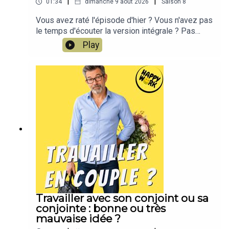
|
|
01:34
dimanche 9 août 2026
Saison
8
Vous avez raté l'épisode d'hier ? Vous n'avez pas
le temps d'écouter la version intégrale ? Pas
d'inquiétude, Happy Work LE RÉSUMÉ est là !!!En
Play
moins de 2 minutes, l'épisode d'hier est résumé
!!!!NOUVEAU : retrouvez moi sur WhatsApp sur la
chaîne Happy Work... pas de spam, c'est gratuit et
il n'y a que du feelgood !!! :
https://whatsapp.com/channel/0029VbBSSbM6B
IEm0yskHH2gEt pour retrouver tous mes
contenus, tests, articles, vidéos : cliquez ici
Travailler avec son conjoint ou sa
conjointe : bonne ou très
mauvaise idée ?