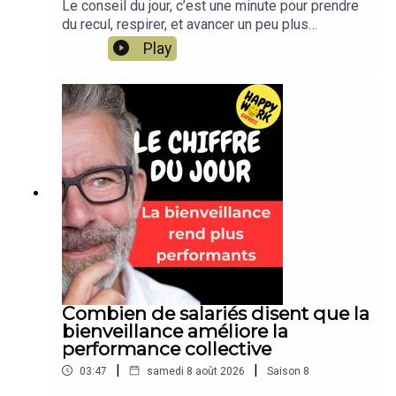
Le conseil du jour, c’est une minute pour prendre
du recul, respirer, et avancer un peu plus
sereinement dans votre travail. Un conseil simple,
Play
concret, applicable dès aujourd’hui. Un format
court de Happy Work, par Gaël Chatelain-
Berry.NOUVEAU : retrouvez moi sur WhatsApp sur
la chaîne Happy Work... pas de spam, c'est gratuit
et il n'y a que du feelgood !!! :
https://whatsapp.com/channel/0029VbBSSbM6B
IEm0yskHH2gEt pour retrouver tous mes
contenus, tests, articles, vidéos :
www.gchatelain.com
Combien de salariés disent que la
bienveillance améliore la
performance collective
|
|
03:47
samedi 8 août 2026
Saison
8