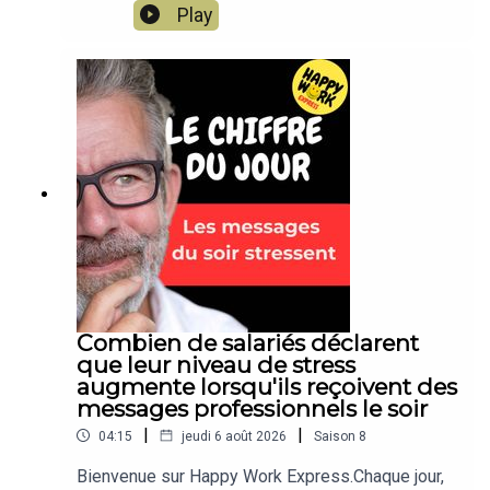
sereinement dans votre travail. Un conseil simple,
Play
concret, applicable dès aujourd’hui. Un format
court de Happy Work, par Gaël Chatelain-
Berry.NOUVEAU : retrouvez moi sur WhatsApp sur
la chaîne Happy Work... pas de spam, c'est gratuit
et il n'y a que du feelgood !!! :
https://whatsapp.com/channel/0029VbBSSbM6B
IEm0yskHH2gEt pour retrouver tous mes
contenus, tests, articles, vidéos :
www.gchatelain.com
Combien de salariés déclarent
que leur niveau de stress
augmente lorsqu'ils reçoivent des
messages professionnels le soir
|
|
04:15
jeudi 6 août 2026
Saison
8
Bienvenue sur Happy Work Express.Chaque jour,