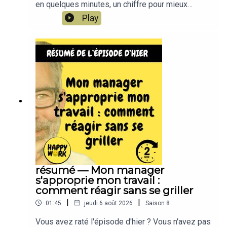
en quelques minutes, un chiffre pour mieux
comprendre le monde du travail… et surtout pour
Play
prendre un peu de recul.Happy Work Express est
le format court et quotidien de Happy Work, le
podcast francophone audio le plus écouté sur le
bien-être au travail et le management
bienveillant.Que vous soyez salarié, manager ou
dirigeant, ces chiffres rappellent une chose
essentielle :Ce que vous vivez au travail n’est ni
isolé, ni anormal.Parfois, il suffit d’un chiffre pour
relativiser, respirer… et avancer un peu plus
sereinement.👉 Pour aller plus loinRejoignez la
chaîne WhatsApp Happy Work (gratuit, sans
spam, 100 % feel-good) :
https://whatsapp.com/channel/0029VbBSSbM6B
IEm0yskHH2gTous mes contenus, articles, tests
résumé — Mon manager
et vidéos : www.gchatelain.com
s'approprie mon travail :
comment réagir sans se griller
|
|
01:45
jeudi 6 août 2026
Saison
8
Vous avez raté l'épisode d'hier ? Vous n'avez pas