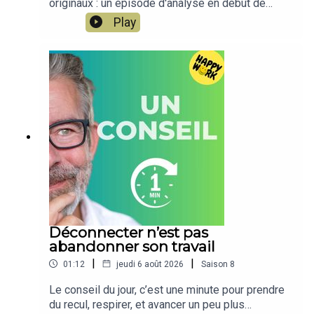
originaux : un épisode d'analyse en début de
chatelain-berry00:00 – Quand parler n'a servi à
journée, l'analyse d'un chiffre RH en milieu de
Play
rien 00:44 – Un manager toxique protégé par sa
journée et un conseil en 1 minute en fin d'après-
direction 01:56 – 3 raisons : solidarité de caste et
midi. Happy Work LA TOTALE, c'est la compilation
résultats 03:22 – La peur du précédent 03:52 –
de ces 3 épisodes afin de vous permettre
Étape 1 & 2 : documenter et comprendre le
facilement de ne rien rater.NOUVEAU : retrouvez
système 05:21 – Étape 3 : ne jamais rester seul
moi sur WhatsApp sur la chaîne Happy Work... pas
06:04 – Étape 4 & 5 : protéger sa santé, évaluer
de spam, c'est gratuit et il n'y a que du feelgood
son seuil de rupture
!!! :
https://whatsapp.com/channel/0029VbBSSbM6B
IEm0yskHH2gEt pour retrouver tous mes
contenus, tests, articles, vidéos : cliquez
iciDÉCOUVREZ MON AUTRE PODCAST, HAPPY
MOI – Développement personnel & bien-être au
quotidien: bio.to/oYwOeE00:00 Introduction00:20
L'épisode du jour08:00 Happy Work
Déconnecter n’est pas
Express12:02 Le conseil du jour
abandonner son travail
|
|
01:12
jeudi 6 août 2026
Saison
8
Le conseil du jour, c’est une minute pour prendre
du recul, respirer, et avancer un peu plus