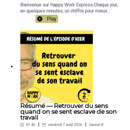
Bienvenue sur Happy Work Express.Chaque jour,
en quelques minutes, un chiffre pour mieux
comprendre le monde du travail… et surtout pour
Play
prendre un peu de recul.Happy Work Express est
le format court et quotidien de Happy Work, le
podcast francophone audio le plus écouté sur le
bien-être au travail et le management
bienveillant.Que vous soyez salarié, manager ou
dirigeant, ces chiffres rappellent une chose
essentielle :Ce que vous vivez au travail n’est ni
isolé, ni anormal.Parfois, il suffit d’un chiffre pour
relativiser, respirer… et avancer un peu plus
sereinement.👉 Pour aller plus loinRejoignez la
chaîne WhatsApp Happy Work (gratuit, sans
spam, 100 % feel-good) :
https://whatsapp.com/channel/0029VbBSSbM6B
IEm0yskHH2gTous mes contenus, articles, tests
Résumé — Retrouver du sens
et vidéos : www.gchatelain.com
quand on se sent esclave de son
travail
|
|
01:45
vendredi 7 août 2026
Saison
8