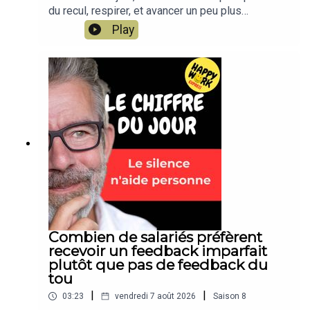
du recul, respirer, et avancer un peu plus
sereinement dans votre travail. Un conseil simple,
Play
concret, applicable dès aujourd’hui. Un format
court de Happy Work, par Gaël Chatelain-
Berry.NOUVEAU : retrouvez moi sur WhatsApp sur
la chaîne Happy Work... pas de spam, c'est gratuit
et il n'y a que du feelgood !!! :
https://whatsapp.com/channel/0029VbBSSbM6B
IEm0yskHH2gEt pour retrouver tous mes
contenus, tests, articles, vidéos :
www.gchatelain.com
Combien de salariés préfèrent
recevoir un feedback imparfait
plutôt que pas de feedback du
tou
|
|
03:23
vendredi 7 août 2026
Saison
8