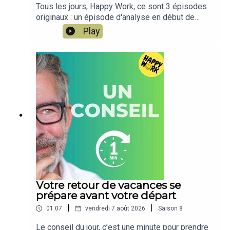
Tous les jours, Happy Work, ce sont 3 épisodes
originaux : un épisode d'analyse en début de
journée, l'analyse d'un chiffre RH en milieu de
Play
journée et un conseil en 1 minute en fin d'après-
midi. Happy Work LA TOTALE, c'est la compilation
de ces 3 épisodes afin de vous permettre
facilement de ne rien rater.NOUVEAU : retrouvez
moi sur WhatsApp sur la chaîne Happy Work... pas
de spam, c'est gratuit et il n'y a que du feelgood
!!! :
https://whatsapp.com/channel/0029VbBSSbM6B
IEm0yskHH2gEt pour retrouver tous mes
contenus, tests, articles, vidéos : cliquez
iciDÉCOUVREZ MON AUTRE PODCAST, HAPPY
MOI – Développement personnel & bien-être au
quotidien: bio.to/oYwOeE00:00 Introduction00:20
L'épisode du jour08:47 Happy Work
Votre retour de vacances se
Express12:07 Le conseil du jour
prépare avant votre départ
|
|
01:07
vendredi 7 août 2026
Saison
8
Le conseil du jour, c’est une minute pour prendre