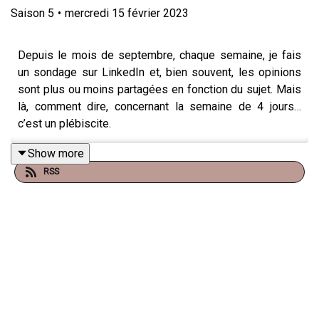
Saison
5
•
mercredi 15 février 2023
Depuis le mois de septembre, chaque semaine, je fais
un sondage sur LinkedIn et, bien souvent, les opinions
sont plus ou moins partagées en fonction du sujet. Mais
là, comment dire, concernant la semaine de 4 jours…
c’est un plébiscite.
Show more
RSS
Sur 6 745 personnes qui ont voté pour savoir si la
semaine de 4 jours est un concept qui pourrait vous
intéresser, vous êtes 88% à répondre positivement et
seulement 3% à rejeter fermement cette idée… le
résultat ne pourrait être plus clair.
En fait, ce que signifie le résultat de ce sondage, ce n’est
pas que les salariés veulent travailler moins, mais qu’ils
souhaitent juste travailler mieux et, enfin, trouver un bon