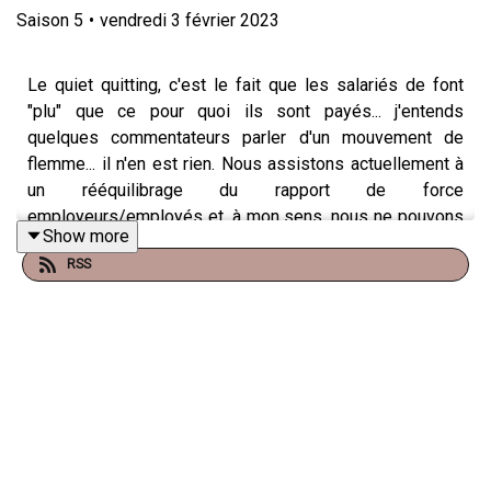
Saison
5
•
vendredi 3 février 2023
Le quiet quitting, c'est le fait que les salariés de font
"plu" que ce pour quoi ils sont payés... j'entends
quelques commentateurs parler d'un mouvement de
flemme... il n'en est rien. Nous assistons actuellement à
un rééquilibrage du rapport de force
employeurs/employés et, à mon sens, nous ne pouvons
Show more
que nous en réjouir.
RSS
MIEUX, ce mouvement est une opportunité pour les
entreprises qui l'utiliserait pour entamer des
transformations qui iront dans le sens de l'intérêt
commun. Comment ? En 3 étapes :
1️⃣ Valider le fait que le rapport au travail a changé
(Richard Branson : la vie perso ne s’adapte plus à la vie