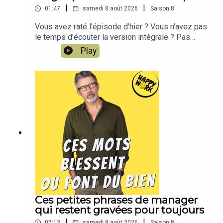
|
|
01:47
samedi 8 août 2026
Saison
8
Vous avez raté l'épisode d'hier ? Vous n'avez pas
le temps d'écouter la version intégrale ? Pas
d'inquiétude, Happy Work LE RÉSUMÉ est là !!!En
Play
moins de 2 minutes, l'épisode d'hier est résumé
!!!!NOUVEAU : retrouvez moi sur WhatsApp sur la
chaîne Happy Work... pas de spam, c'est gratuit et
il n'y a que du feelgood !!! :
https://whatsapp.com/channel/0029VbBSSbM6B
IEm0yskHH2gEt pour retrouver tous mes
contenus, tests, articles, vidéos : cliquez ici
Ces petites phrases de manager
qui restent gravées pour toujours
|
|
07:13
samedi 8 août 2026
Saison
8