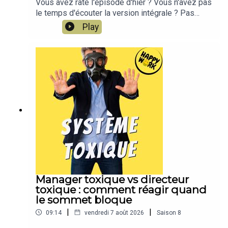
Vous avez raté l'épisode d'hier ? Vous n'avez pas
le temps d'écouter la version intégrale ? Pas
d'inquiétude, Happy Work LE RÉSUMÉ est là !!!En
Play
moins de 2 minutes, l'épisode d'hier est résumé
!!!!NOUVEAU : retrouvez moi sur WhatsApp sur la
chaîne Happy Work... pas de spam, c'est gratuit et
il n'y a que du feelgood !!! :
https://whatsapp.com/channel/0029VbBSSbM6B
IEm0yskHH2gEt pour retrouver tous mes
contenus, tests, articles, vidéos : cliquez ici
Manager toxique vs directeur
toxique : comment réagir quand
le sommet bloque
|
|
09:14
vendredi 7 août 2026
Saison
8