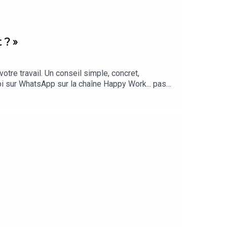
 ? »
otre travail. Un conseil simple, concret,
oi sur WhatsApp sur la chaîne Happy Work... pas
yskHH2gEt pour retrouver tous mes contenus,