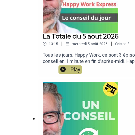
La Totale du 5 aout 2026
|
|
13:15
mercredi 5 août 2026
Saison
8
Tous les jours, Happy Work, ce sont 3 épisod
conseil en 1 minute en fin d'après-midi. Ha
rater.NOUVEAU : retrouvez moi sur WhatsApp s
Play
https://whatsapp.com/channel/0029VbBSSbM
AUTRE PODCAST, HAPPY MOI – Développement
Work Express11:46 Le conseil du jour