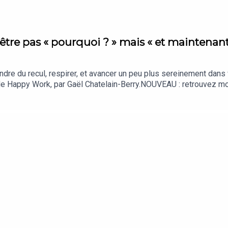
être pas « pourquoi ? » mais « et maintenant
ndre du recul, respirer, et avancer un peu plus sereinement dans v
t de Happy Work, par Gaël Chatelain-Berry.NOUVEAU : retrouvez m
 feelgood !!! : https://whatsapp.com/channel/0029VbBSSbM6BIEm0