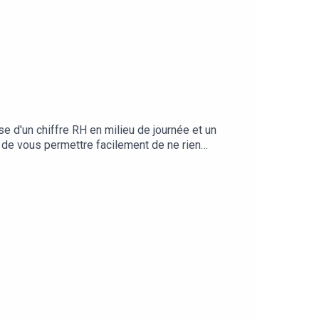
e d'un chiffre RH en milieu de journée et un
 de vous permettre facilement de ne rien
que du feelgood !!! :
rticles, vidéos : cliquez iciDÉCOUVREZ MON
roduction00:20 L'épisode du jour08:14 Happy