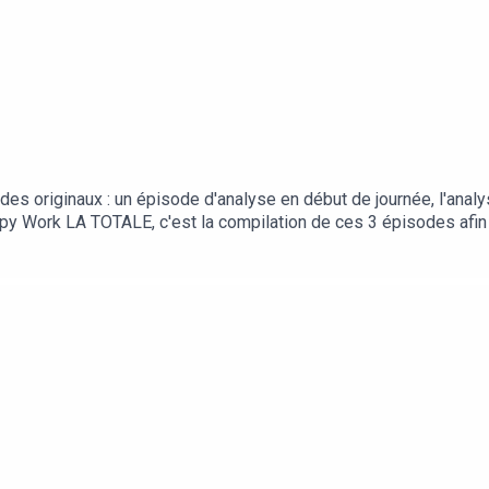
es originaux : un épisode d'analyse en début de journée, l'analys
ppy Work LA TOTALE, c'est la compilation de ces 3 épisodes afin
ur la chaîne Happy Work... pas de spam, c'est gratuit et il n'y a 
6BIEm0yskHH2gEt pour retrouver tous mes contenus, tests, a
 personnel & bien-être au quotidien: bio.to/oYwOeE00:00 Int