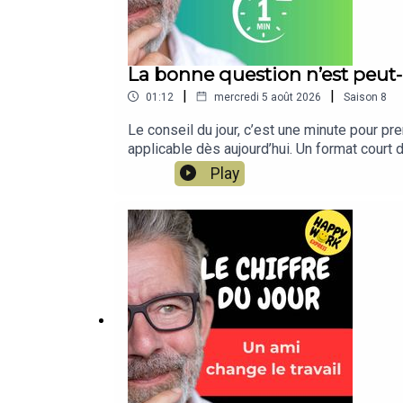
La bonne question n’est peut-
|
|
01:12
mercredi 5 août 2026
Saison
8
Le conseil du jour, c’est une minute pour pre
applicable dès aujourd’hui. Un format cour
de spam, c'est gratuit et il n'y a que du
Play
tests, articles, vidéos : www.gchatelain.com