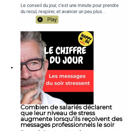
Le conseil du jour, c’est une minute pour prendre
du recul, respirer, et avancer un peu plus
sereinement dans votre travail. Un conseil simple,
Play
concret, applicable dès aujourd’hui. Un format
court de Happy Work, par Gaël Chatelain-
Berry.NOUVEAU : retrouvez moi sur WhatsApp sur
la chaîne Happy Work... pas de spam, c'est gratuit
et il n'y a que du feelgood !!! :
https://whatsapp.com/channel/0029VbBSSbM6B
IEm0yskHH2gEt pour retrouver tous mes
contenus, tests, articles, vidéos :
www.gchatelain.com
Combien de salariés déclarent
que leur niveau de stress
augmente lorsqu'ils reçoivent des
messages professionnels le soir