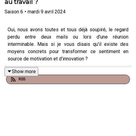
au travail ?
Saison
6
•
mardi 9 avril 2024
Oui, nous avons toutes et tous déjà soupiré, le regard
perdu entre deux mails ou lors d'une réunion
interminable. Mais si je vous disais qu'il existe des
moyens concrets pour transformer ce sentiment en
source de motivation et d'innovation ?
Show more
RSS
Mon dernier sondage Linkedin auprès de 4 059
personnes montre que l'ennui touche une bonne part
d'entre nous, avec seulement 37% affirmant ne jamais
s'ennuyer. Alors, comment s'en défaire ? La première
étape est de comprendre ses racines. Souvent, ce n'est
pas le travail en lui-même qui nous ennuie, mais le
manque de défis, de sens, ou encore le sentiment de
répétitivité.