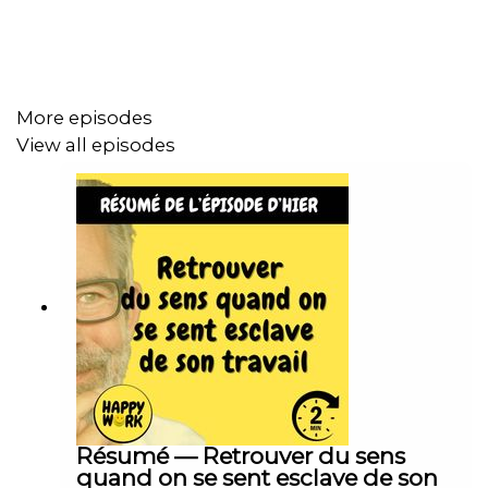
Dans mon dernier épisode de Happy Work, je partage
des stratégies pour rester engagé et dynamique, même
More episodes
dans les tâches les plus monotones. Il s'agit de
View all episodes
réinventer notre quotidien, de fixer des objectifs
personnels et de chercher constamment à apprendre et
à se développer.
L'ennemi, c'est la routine. Un petit changement dans la
manière d'exécuter nos tâches habituelles peut raviver
notre intérêt. Et n'oublions pas le pouvoir de l'interaction
sociale : partager, collaborer et prendre le temps de
discuter avec nos collègues crée un environnement de
travail plus vivant.
Résumé — Retrouver du sens
quand on se sent esclave de son