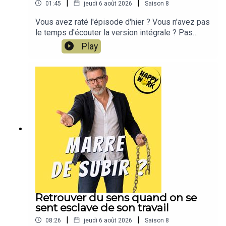
|
|
01:45
jeudi 6 août 2026
Saison
8
Vous avez raté l'épisode d'hier ? Vous n'avez pas
le temps d'écouter la version intégrale ? Pas
d'inquiétude, Happy Work LE RÉSUMÉ est là !!!En
Play
moins de 2 minutes, l'épisode d'hier est résumé
!!!!NOUVEAU : retrouvez moi sur WhatsApp sur la
chaîne Happy Work... pas de spam, c'est gratuit et
il n'y a que du feelgood !!! :
https://whatsapp.com/channel/0029VbBSSbM6B
IEm0yskHH2gEt pour retrouver tous mes
contenus, tests, articles, vidéos : cliquez ici
Retrouver du sens quand on se
sent esclave de son travail
|
|
08:26
jeudi 6 août 2026
Saison
8