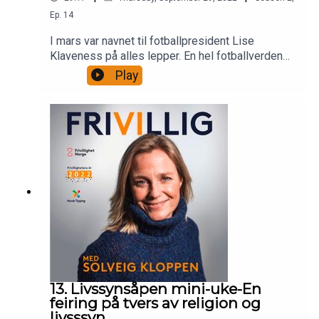
Ep.
14
I mars var navnet til fotballpresident Lise
Klaveness på alles lepper. En hel fotballverden
snakket om talen hun holdt på FIFA-kongressen,
Play
hvor hun bla kritiserte VM i Qatar. Hvilke
konsekvenser har det fått for henne i ettertid?
Hvordan skal de frivillige som ble borte under
pandemien lokkes tilbake til fotballen og hvordan
skal fotball evne å inkludere alle? Alt dette får du
svar på i denne episoden av Frivillig med Solveig
Kloppen.
13. Livssynsåpen mini-uke-En
feiring på tvers av religion og
livsssyn.