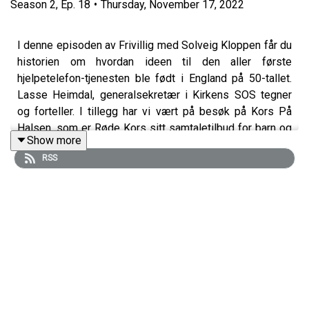
Season
2
,
Ep.
18
•
Thursday, November 17, 2022
I denne episoden av Frivillig med Solveig Kloppen får du
historien om hvordan ideen til den aller første
hjelpetelefon-tjenesten ble født i England på 50-tallet.
Lasse Heimdal, generalsekretær i Kirkens SOS tegner
og forteller. I tillegg har vi vært på besøk på Kors På
Halsen, som er Røde Kors sitt samtaletilbud for barn og
Show more
unge under 18 år.
RSS