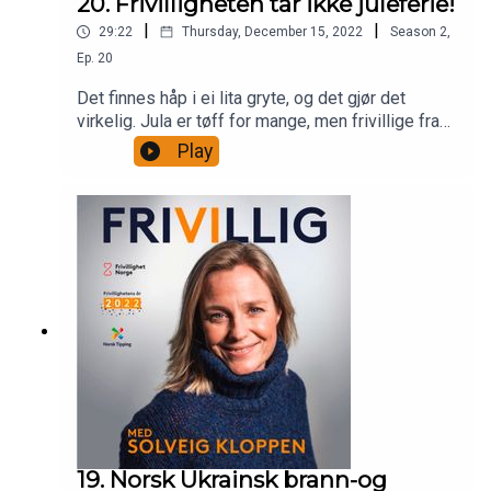
20. Frivilligheten tar ikke juleferie!
|
|
29:22
Thursday, December 15, 2022
Season
2
,
Ep.
20
Det finnes håp i ei lita gryte, og det gjør det
virkelig. Jula er tøff for mange, men frivillige fra
Frelsesarmeen står på med dugnaden Julegryta i
Play
desember, og samler inn penger og gaver til de
som gruer seg til jul. I denne episoden av Frivillig
skal du få høre historien bak denne verdifulle
gryta. Du skal også få møte mannen som
arrangerte alternativ jul for ensomme eldre i 22 år.
For denne innsatsen fikk han bla Kongens
fortjenestemedalje i gull. Geir Smith-Solevåg og
Aslam Ahsan er på besøk hos Solveig.
19. Norsk Ukrainsk brann-og