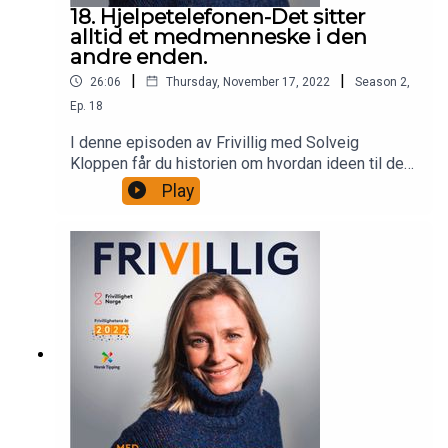
18. Hjelpetelefonen-Det sitter
alltid et medmenneske i den
andre enden.
|
|
26:06
Thursday, November 17, 2022
Season
2
,
Ep.
18
I denne episoden av Frivillig med Solveig
Kloppen får du historien om hvordan ideen til den
aller første hjelpetelefon-tjenesten ble født i
Play
England på 50-tallet. Lasse Heimdal,
generalsekretær i Kirkens SOS tegner og
forteller. I tillegg har vi vært på besøk på Kors På
Halsen, som er Røde Kors sitt samtaletilbud for
barn og unge under 18 år.