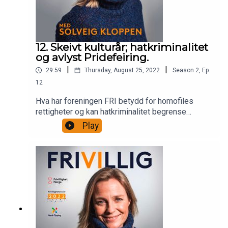
12. Skeivt kulturår; hatkriminalitet
og avlyst Pridefeiring.
|
|
29:59
Thursday, August 25, 2022
Season
2
,
Ep.
12
Hva har foreningen FRI betydd for homofiles
rettigheter og kan hatkriminalitet begrense
friheten til å danne foreninger som er nedfelt i
Play
menneskerettighetene? Dette er to store
spørsmål som Solveig Kloppen ønsker å finne
svar på i denne episoden av "Frivillig med Solveig
Kloppen" Gjest er, Bård Nylund, tidligere leder for
LLH og en av forfatterene bak boka "Homo"