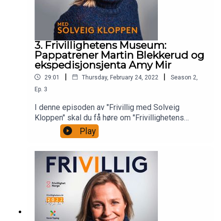
3. Frivillighetens Museum:
Pappatrener Martin Blekkerud og
ekspedisjonsjenta Amy Mir
|
|
29:01
Thursday, February 24, 2022
Season
2
,
Ep.
3
I denne episoden av "Frivillig med Solveig
Kloppen" skal du få høre om "Frivillighetens
Museum". Dette er et nytt digitalt museum som vil
Play
bli vist på offentlige skjermer, videregående
skoler, helsesentere og bibilioteker rundt om
kring i landet fra februar.På dette museet blir
noen av de viktigste symbolene for frivillighet
gjennom tidene stilt ut og vist fram. Bøssa som
brukes i innsamlingsaksjoner er en av
gjenstandene, hjelpetelefonen for "Røde Kors" er
en annen, og møteklubba , roperten, vaffeljernet,