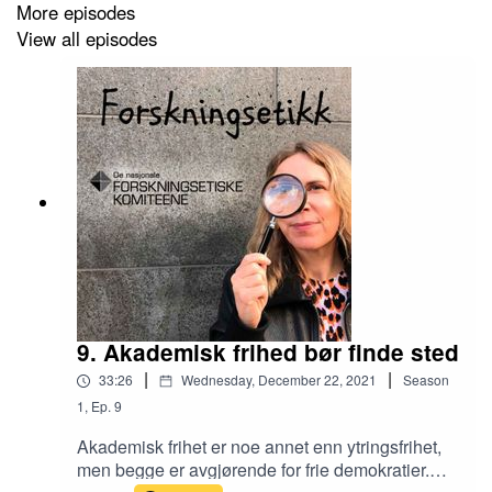
More episodes
hvor det konkluderes med at en forsker har opptrådt
View all episodes
vitenskapelig uredelig.
9. Akademisk frihed bør finde sted
|
|
33:26
Wednesday, December 22, 2021
Season
1
,
Ep.
9
Akademisk frihet er noe annet enn ytringsfrihet,
men begge er avgjørende for frie demokratier.