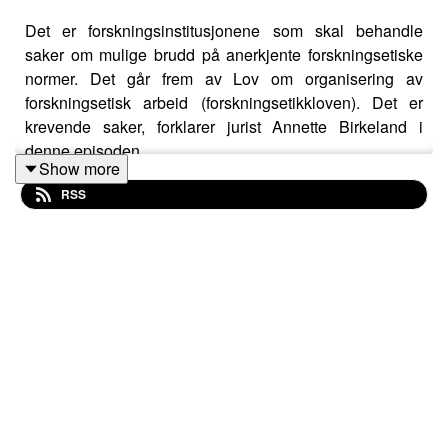
Det er forskningsinstitusjonene som skal behandle
saker om mulige brudd på anerkjente forskningsetiske
normer. Det går frem av Lov om organisering av
forskningsetisk arbeid (forskningsetikkloven). Det er
krevende saker, forklarer jurist Annette Birkeland i
denne episoden.
Show more
– Det er flere trinn for å komme frem til om noe er
RSS
vitenskapelig uredelighet. Det første man må avklare, er
om loven gjelder: Er det forskning? Noen tror loven bare
gjelder vitenskapelig publisering, men den gjelder hele
forskningsprosessen, fra man tenker på et
forskningsprosjekt, til man publiserer og formidler.
Birkeland er sekretariatsleder i Nasjonalt utvalg for
gransking av uredelighet i forskning
(Granskingsutvalget). Dette utvalget veileder
institusjonene i arbeidet med uredelighetssaker.
Granskingsutvalget er også klageinstans for uttalelser