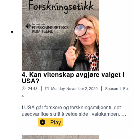
mangt. Medvirkende: William Helland-Hansen,
Universitetet i Bergen og Ingrid S. Torp,
kommunikasjonsrådgiver i De nasjonale
forskningsetiske komiteeneMusikk: «Surprise
Cake» by «Clipdad» at clipdad.com
4. Kan vitenskap avgjøre valget i
USA?
|
|
24:48
Monday, November 2, 2020
Season
1
,
Ep.
4
I USA går forskere og forskningsmiljøer til det
usedvanlige skritt å velge side i valgkampen. De
er lei av Trumps bruk og misbruk av vitenskap og
Play
forskning, ikke minst som følge av hans
håndtering av korona-krisen. - Jeg har aldri