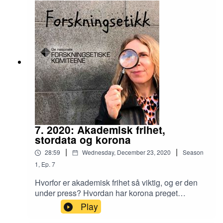
7. 2020: Akademisk frihet,
stordata og korona
|
|
28:59
Wednesday, December 23, 2020
Season
1
,
Ep.
7
Hvorfor er akademisk frihet så viktig, og er den
under press? Hvordan har korona preget
forskningsetikken? Hør vår oppsummering av
Play
året, med Helene Ingierd, direktør i De nasjonale