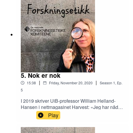
Forskningsetikk, og redaktør Elin Fugelsnes
forsøker å gi noen svar sammen med Ingrid S.
Torp.
5. Nok er nok
|
|
15:38
Friday, November 20, 2020
Season
1
,
Ep.
5
I 2019 skriver UiB-professor William Helland-
Hansen i nettmagasinet Harvest: «Jeg har nådd
grensen for hva som er etisk forsvarlig forskning.
Play
Nok er nok.» Hør Helland-Hansen fortelle sin
historie, om dilemmaer en forsker kan oppleve
når forskningsresultatene hans kan brukes til så