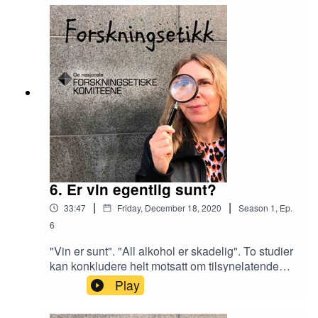
forskningsetiske komiteene (FEK), og Elin
Fugelsnes, redaktør i Magasinet Forskningsetikk.
Programleder: Ingrid Torp,
kommunikasjonsrådgiver i FEK.
6. Er vin egentlig sunt?
|
|
33:47
Friday, December 18, 2020
Season
1
,
Ep.
6
"Vin er sunt". "All alkohol er skadelig". To studier
kan konkludere helt motsatt om tilsynelatende
samme spørsmål. Hvorfor er det slik, og hvordan
Play
kan vi lese forskning riktig? Dette er et av
temaene i siste nummer av Magasinet