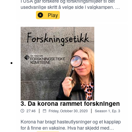
I USA går forskere og forskningsmiljøer til det
usedvanlige skritt å velge side i valgkampen. De
er lei av Trumps bruk og misbruk av vitenskap og
Play
forskning, ikke minst som følge av hans
håndtering av korona-krisen. - Jeg har aldri
opplevd noe lignende, sier Forskning.no-redaktør
Nina Kristiansen. Professor Ole Andreas Engen
jobber med samfunnssikkerhet og risikostyring.
Han forklarer hvorfor han mener myndighetene i
Norge har valgt og fulgt en god strategi for
formidling av usikker kunnskap det siste halvåret.
3. Da korona rammet forskningen
|
|
27:46
Friday, October 30, 2020
Season
1
,
Ep.
3
Korona har bragt hasteutlysninger og et kappløp
for å finne en vaksine. Hva har skjedd med