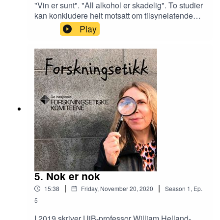
"Vin er sunt". "All alkohol er skadelig". To studier
kan konkludere helt motsatt om tilsynelatende
samme spørsmål. Hvorfor er det slik, og hvordan
Play
kan vi lese forskning riktig? Dette er et av
temaene i siste nummer av Magasinet
Forskningsetikk, og redaktør Elin Fugelsnes
forsøker å gi noen svar sammen med Ingrid S.
Torp.
5. Nok er nok
|
|
15:38
Friday, November 20, 2020
Season
1
,
Ep.
5
I 2019 skriver UiB-professor William Helland-