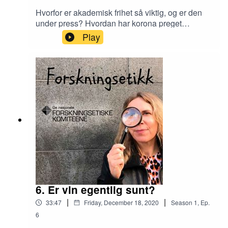
Hvorfor er akademisk frihet så viktig, og er den
under press? Hvordan har korona preget
forskningsetikken? Hør vår oppsummering av
Play
året, med Helene Ingierd, direktør i De nasjonale
forskningsetiske komiteene (FEK), og Elin
Fugelsnes, redaktør i Magasinet Forskningsetikk.
Programleder: Ingrid Torp,
kommunikasjonsrådgiver i FEK.
6. Er vin egentlig sunt?
|
|
33:47
Friday, December 18, 2020
Season
1
,
Ep.
6