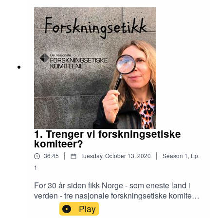
Integrity in Norway sammen med prosjektleder
og professor Matthias Kaiser og direktør i De
nasjonale forskningsetiske komiteene Helene
Ingierd.
1. Trenger vi forskningsetiske
komiteer?
|
|
36:45
Tuesday, October 13, 2020
Season
1
,
Ep.
1
For 30 år siden fikk Norge - som eneste land i
verden - tre nasjonale forskningsetiske komiteer
som skulle dekke alle fagområder. Men hvordan
Play
har det gått? Hva gjør egentlig komiteene? Kan