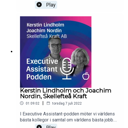
Idag: Mona Rognlien Elgvin, PA åt Petter
Play
Stordalen på Strawberry.Mona berättar om
arbetslivet i skuggan av en av Nordens mest
omskrivna affärspersonligheter, den unika
situation som pandemin innebar för en
företagsgrupp med basen i hotellverksamhet –
och hur hon själv gjort assistentrollen till
"sin".Executive Assistant-podden produceras
av Företagsuniversitetet tillsammans med
nätverket IMA - International Management
Assistants, rekryteringsföretaget Inhouse, röst-
och ljudproducenterna Online Voices samt Nordic
Choice Hotels.
Kerstin Lindholm och Joachim
Nordin, Skellefteå Kraft
|
01:09:02
torsdag 7 juli 2022
I Executive Assistant-podden möter vi världens
bästa kollegor i samtal om världens bästa jobb.
Idag: Kerstin Lindholm och Joachim Nordin på
Play