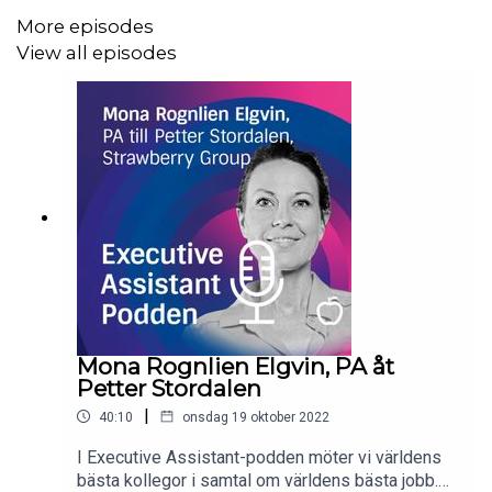
rekryteringsföretaget
Inhouse AB
, röst- och
More episodes
ljudproducenterna
Online Voices
samt
Nordic Choice
View all episodes
Hotels
.
Mona Rognlien Elgvin, PA åt
Petter Stordalen
|
40:10
onsdag 19 oktober 2022
I Executive Assistant-podden möter vi världens
bästa kollegor i samtal om världens bästa jobb.