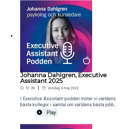
fokus mellan två toppchefer samt varför
kontorets bästa plats är den precis bredvid
kaffemaskinen.Finns överallt där poddar
finns!Executive Assistant-podden produceras
av Företagsuniversitetet tillsammans med
nätverket IMA - International Management
Assistants, rekryteringsföretaget Inhouse, röst-
och ljudproducenterna Online Voices samt Nordic
Choice Hotels.
Johanna Dahlgren, Executive
Assistant 2025
|
51:38
onsdag 4 maj 2022
I Executive Assistant-podden möter vi världens
bästa kollegor i samtal om världens bästa jobb.
Idag: Johanna Dahlgren, kursledare på
Play
Företagsuniversitetets populära Executive
Assistant 2025.Johanna Dahlgren är legitimerad
psykolog och arbetar med