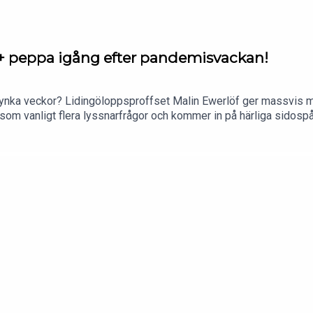
 + peppa igång efter pandemisvackan!
 ynka veckor? Lidingöloppsproffset Malin Ewerlöf ger massvis m
om vanligt flera lyssnarfrågor och kommer in på härliga sidospår
Superstarsinspelningen på Gotland och ja – en massa annat härligt löparsnack!!