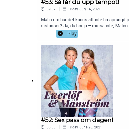
#53: Så får du upp tempot!
|
59:37
Friday, July 16, 2021
Malin om hur det känns att inte ha sprungit 
distanser? Ja, du hör ju – missa inte, Malin o
Play
#52: Sex pass om dagen!
|
55:03
Friday, June 25, 2021