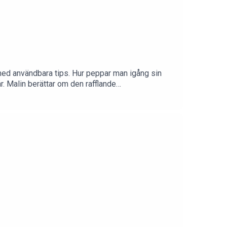
ed användbara tips. Hur peppar man igång sin
. Malin berättar om den rafflande
 Följ oss på InstagramFölj oss på Facebook