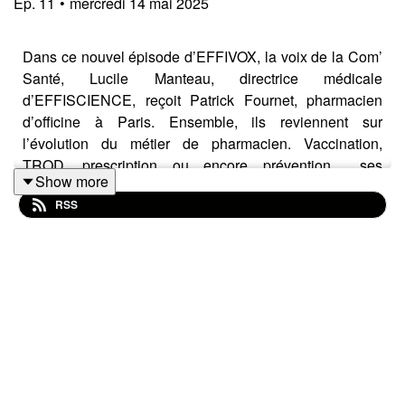
Ep.
11
•
mercredi 14 mai 2025
Dans ce nouvel épisode d’EFFIVOX, la voix de la Com’
Santé, Lucile Manteau, directrice médicale
d’EFFISCIENCE, reçoit Patrick Fournet, pharmacien
d’officine à Paris. Ensemble, ils reviennent sur
l’évolution du métier de pharmacien. Vaccination,
TROD, prescription ou encore prévention… ses
Show more
missions s’élargissent, ainsi que les défis quotidiens
RSS
auxquels il doit faire face. Ce témoignage concret met
en lumière l’importance de mieux faire connaître cet
acteur de santé devenu incontournable.