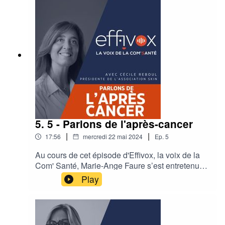
l’engagement client et des perspectives
innovantes et efficaces en communication santé
B2B et B2C.
5. 5 - Parlons de l'après-cancer
|
|
17:56
mercredi 22 mai 2024
Ep.
5
Au cours de cet épisode d'Effivox, la voix de la
Com' Santé, Marie-Ange Faure s’est entretenue
avec Cécile Reboul, fondatrice et Présidente de
Play
l’association SKIN qui aide les femmes et les
hommes touchés par un cancer à se
reconstruire.Découvrez son témoignage et son
engagement, mais aussi pourquoi il est si