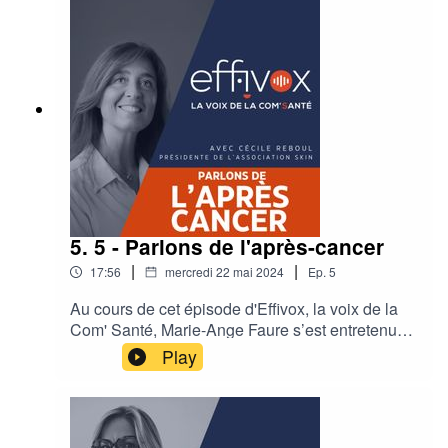
comment l'IA révolutionnera probablement la
visite médicale, comment il peut devenir le
stagiaire d’un bon brainstorming et comment
cadrer ses usages pour en avoir une utilisation
éclairée.
5. 5 - Parlons de l'après-cancer
|
|
17:56
mercredi 22 mai 2024
Ep.
5
Au cours de cet épisode d'Effivox, la voix de la
Com' Santé, Marie-Ange Faure s’est entretenue
avec Cécile Reboul, fondatrice et Présidente de
Play
l’association SKIN qui aide les femmes et les
hommes touchés par un cancer à se
reconstruire.Découvrez son témoignage et son
engagement, mais aussi pourquoi il est si