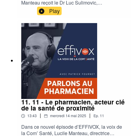
Manteau reçoit le Dr Luc Sulimovic,
dermatologue libéral et président du Syndicat
Play
National des Dermatologues-Vénérologues.
Ensemble, ils reviennent sur les défis actuels
que rencontre la spécialité : pénurie de
praticiens, manque de continuité entre l’hôpital et
la pratique libérale, accès aux soins difficile…
mais ils abordent aussi les solutions concrètes
proposées et la coordination territoriale mise en
place. Un échange sans détour pour comprendre
les enjeux de la profession aujourd’hui et
envisager les perspectives de demain.
11. 11 - Le pharmacien, acteur clé
de la santé de proximité
|
|
13:43
mercredi 14 mai 2025
Ep.
11
Dans ce nouvel épisode d’EFFIVOX, la voix de
la Com’ Santé, Lucile Manteau, directrice