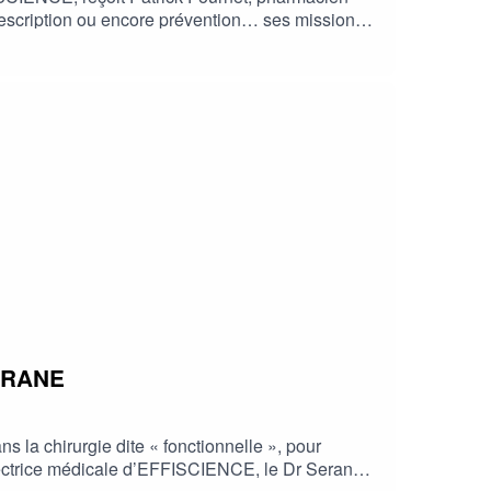
prescription ou encore prévention… ses missions
re l’importance de mieux faire connaître cet
SERANE
 la chirurgie dite « fonctionnelle », pour
directrice médicale d’EFFISCIENCE, le Dr Serane