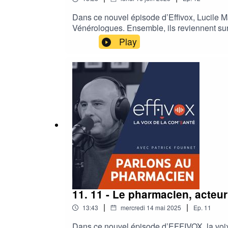
Dans ce nouvel épisode d’Effivox, Lucile M
Vénérologues. Ensemble, ils reviennent sur l
pratique libérale, accès aux soins difficile
Play
échange sans détour pour comprendre les en
11. 11 - Le pharmacien, acteur
|
|
13:43
mercredi 14 mai 2025
Ep.
11
Dans ce nouvel épisode d’EFFIVOX, la voix