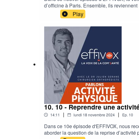
d’officine à Paris. Ensemble, ils revienne
s’élargissent, ainsi que les défis quotidien
Play
acteur de santé devenu incontournable.
10. 10 - Reprendre une activi
|
|
14:11
lundi 18 novembre 2024
Ep.
10
Dans ce 10e épisode d'EFFIVOX, nous recevo
aborder la question de la reprise d’activi