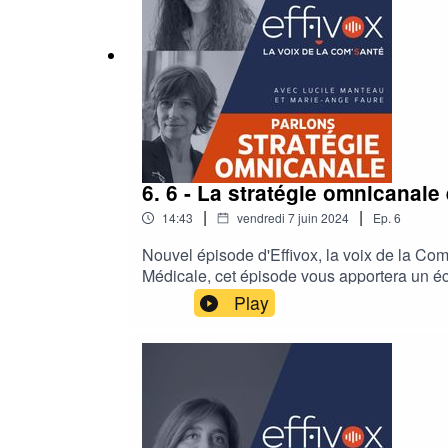
6. 6 - La stratégie omnicanal
|
|
14:43
vendredi 7 juin 2024
Ep.
6
Nouvel épisode d'Effivox, la voix de la Co
Médicale, cet épisode vous apportera un éc
communication santé B2B et B2C.
Play