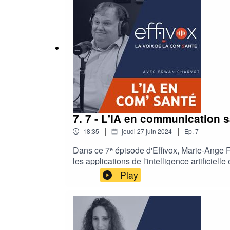
7. 7 - L'IA en communication 
|
|
18:35
jeudi 27 juin 2024
Ep.
7
Dans ce 7ᵉ épisode d'Effivox, Marie-Ange F
les applications de l'intelligence artifici
peut devenir le stagiaire d’un bon brainsto
Play