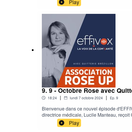
aborde non seulement les bienfaits de la réé
Play
une activité physique, pourtant si bénéfiqu
9. 9 - Octobre Rose avec Quitt
|
|
18:24
lundi 7 octobre 2024
Ep.
9
Bienvenue dans ce nouvel épisode d'EFFIVOX
directrice médicale, Lucile Manteau, reçoi
touchées par tout type de cancer. Ensemble
Play
pendant et après la maladie et ses traiteme