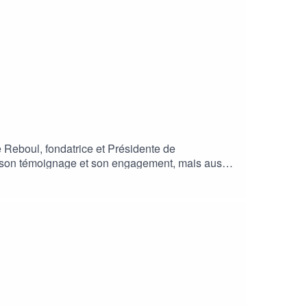
 Reboul, fondatrice et Présidente de
z son témoignage et son engagement, mais aussi
approche plus globale.