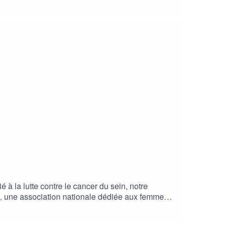
défis pour tous les profils de patients à pratiquer
 la lutte contre le cancer du sein, notre
Up, une association nationale dédiée aux femmes
ement et des défis que rencontrent les femmes