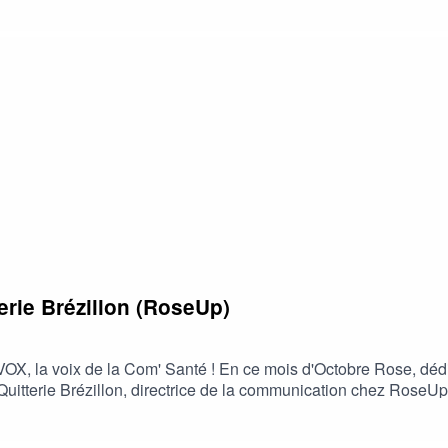
ducation par le sport en post-opératoire, mais aussi/surtout, les 
e dans leur prise en charge globale.
erie Brézillon (RoseUp)
, la voix de la Com' Santé ! En ce mois d'Octobre Rose, dédié à
t Quitterie Brézillon, directrice de la communication chez Rose
, elles abordent l’importance de la prévention, de l’accompagn
nts.