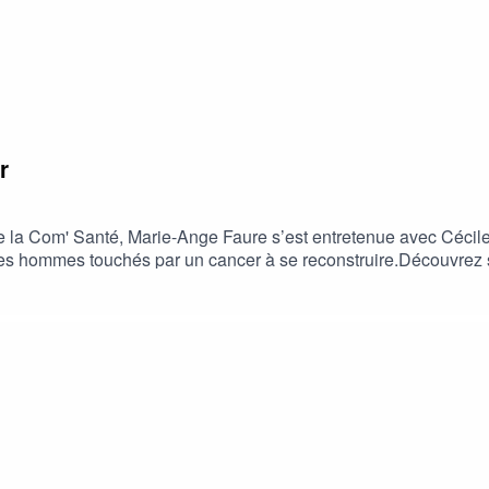
r
de la Com' Santé, Marie-Ange Faure s’est entretenue avec Cécile
 les hommes touchés par un cancer à se reconstruire.Découvre
ès un cancer, d’inscrire la prise en charge du patient dans une 