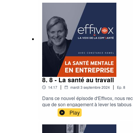
8. 8 - La santé au travail
|
|
14:17
mardi 3 septembre 2024
Ep.
8
Dans ce nouvel épisode d'Effivox, nous re
que de son engagement à lever les tabous 
santé des managers et des salariés est ess
Play
également les clés pour prendre soin de vo