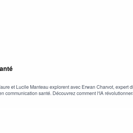
santé
aure et Lucile Manteau explorent avec Erwan Charvot, expert d
elle en communication santé. Découvrez comment l'IA révolutionne
rming et comment cadrer ses usages pour en avoir une utilisation