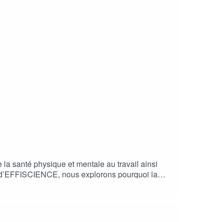
a santé physique et mentale au travail ainsi
e d’EFFISCIENCE, nous explorons pourquoi la
ntreprise. Un échange qui vous donnera