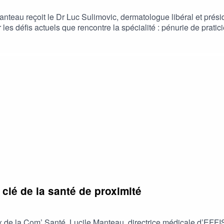
anteau reçoit le Dr Luc Sulimovic, dermatologue libéral et pré
es défis actuels que rencontre la spécialité : pénurie de pratici
… mais ils abordent aussi les solutions concrètes proposées et la
jeux de la profession aujourd’hui et envisager les perspectiv
 clé de la santé de proximité
 de la Com’ Santé, Lucile Manteau, directrice médicale d’EFF