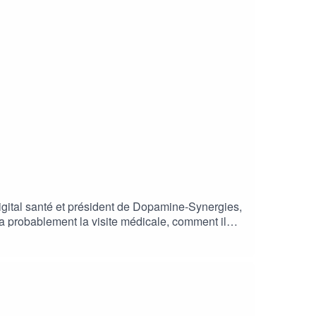
igital santé et président de Dopamine-Synergies,
ra probablement la visite médicale, comment il
 éclairée.