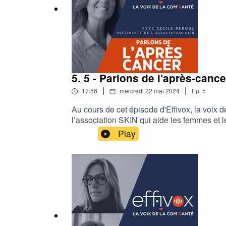
5. 5 - Parlons de l'après-cance
|
|
17:56
mercredi 22 mai 2024
Ep.
5
Au cours de cet épisode d'Effivox, la voix 
l’association SKIN qui aide les femmes et
pourquoi il est si important, pendant et apr
Play