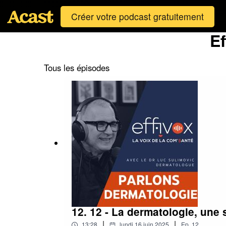
Créer votre podcast gratuitement
Ef
Tous les épisodes
12. 12 - La dermatologie, une 
|
|
13:28
lundi 16 juin 2025
Ep.
12