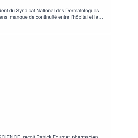
sident du Syndicat National des Dermatologues-
ens, manque de continuité entre l’hôpital et la
 coordination territoriale mise en place. Un
es de demain.
ISCIENCE, reçoit Patrick Fournet, pharmacien