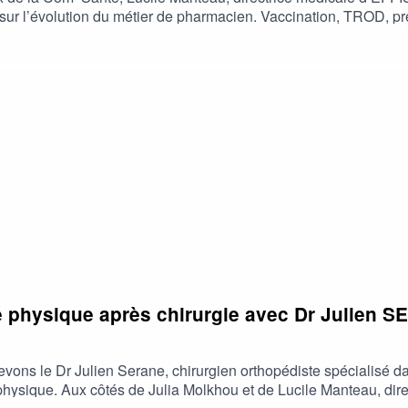
nt sur l’évolution du métier de pharmacien. Vaccination, TROD, 
s auxquels il doit faire face. Ce témoignage concret met en lumiè
té physique après chirurgie avec Dr Julien 
ns le Dr Julien Serane, chirurgien orthopédiste spécialisé dans
té physique. Aux côtés de Julia Molkhou et de Lucile Manteau, 