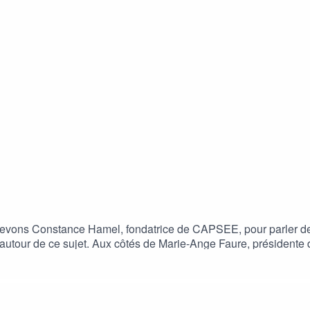
cevons Constance Hamel, fondatrice de CAPSEE, pour parler de l
autour de ce sujet. Aux côtés de Marie-Ange Faure, président
entielle, autant pour la performance que pour le bien-être en e
us et favoriser un environnement propice à chacun.