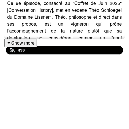
Ce 9e épisode, consacré au "Coffret de Juin 2025"
[Conversation History], met en vedette Théo Schloegel
du Domaine Lissner1. Théo, philosophe et direct dans
ses propos, est un vigneron qui prône
l'accompagnement de la nature plutôt que sa
domination, se considérant comme un "chef
Show more
d'orchestre"2....
RSS
Les deux vins principaux dégustés sont :
•Un vin blanc Altesse (Roussette de Savoie) de 2024,
carafé, décrit comme très limpide, avec une belle
fraîcheur, des notes de fleurs blanches et une légère
amertume, idéal pour l'été et les barbecues5....
•Un vin blanc oxydatif de 2018 (assemblage de