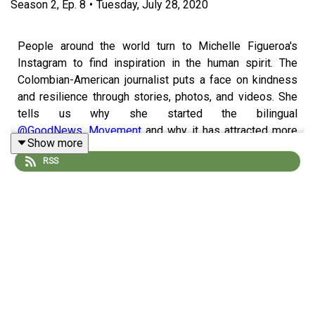
Season
2
,
Ep.
8
•
Tuesday, July 28, 2020
People around the world turn to Michelle Figueroa's
Instagram to find inspiration in the human spirit. The
Colombian-American journalist puts a face on kindness
and resilience through stories, photos, and videos. She
tells us why she started the bilingual
@GoodNews_Movement
and why it has attracted more
Show more
than 1.5 million followers, including a few royals. Special
RSS
thanks to Acast and our listeners for supporting us
during this unpredictable time, and to Connor Button, our
theme music creator. Follow us on Instagram
@interruptshow
and Twitter
@interruptshow
, and
rate,
review, and subscribe
on Apple, or wherever you get your
podcasts, por favor.
La periodista oculta tras las buenas noticias que tanto