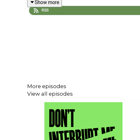
Show more
RSS
¿Son los desastres naturales tan naturales como 
Días de inundaciones catastróficas, horas de d
humanos, al parecer, tenemos mucho que ver con
ReVista, the Harvard Review of Latin America
. 
América Latina y el Caribe: Cómo afrontar la ca
reflexiona sobre su vida bilingüe y nos descubre 
Connor Button, creador de la sintonía; y Julia Fe
calificación o comentario es bienvenido. Suscripc
More episodes
View all episodes