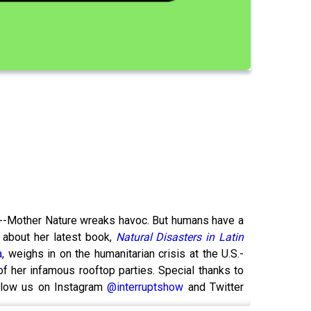
kes--Mother Nature wreaks havoc. But humans have a
t about her latest book,
Natural Disasters in Latin
a
, weighs in on the humanitarian crisis at the U.S.-
 of her infamous rooftop parties. Special thanks to
Follow us on Instagram
@interruptshow
and Twitter