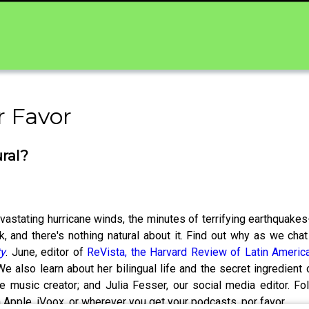
r Favor
ural?
evastating hurricane winds, the minutes of terrifying earthqua
ck, and there's nothing natural about it. Find out why as we cha
ty
. June, editor of
ReVista, the Harvard Review of Latin Americ
We also learn about her bilingual life and the secret ingredient
me music creator; and Julia Fesser, our social media editor. 
 Apple, iVoox, or wherever you get your podcasts, por favor