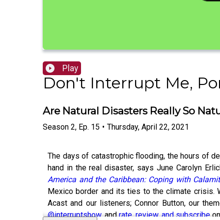
Play
Don't Interrupt Me, Po
Are Natural Disasters Really So Nat
Season
2
,
Ep.
15
•
Thursday, April 22, 2021
The days of catastrophic flooding, the hours of d
hand in the real disaster, says June Carolyn Erli
America and the Caribbean: Coping with Calami
Mexico border and its ties to the climate crisis. 
Acast and our listeners; Connor Button, our the
@interruptshow
, and
rate, review, and subscribe
on