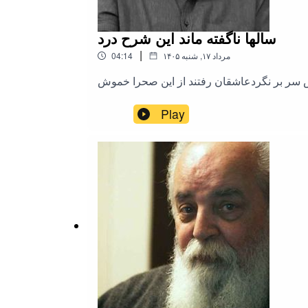
سالها ناگفته ماند این شرح درد
|
۱۴۰۵ مرداد ۱۷, شنبه
04:14
ر بر نگردعاشقان رفتند از این صحرا خموش
Play