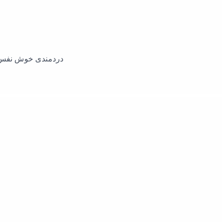
دردمندی خوش نفس س