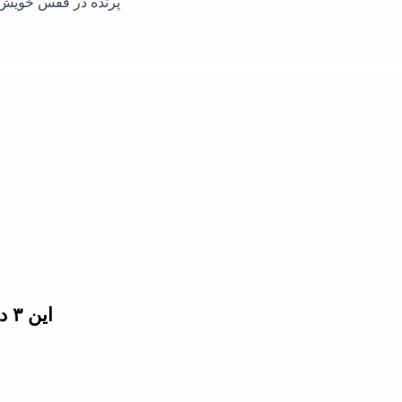
پرنده در قفس خویش خ
این ۳ دکلمه ی هوشنگ ابتهاج را گوش دهید