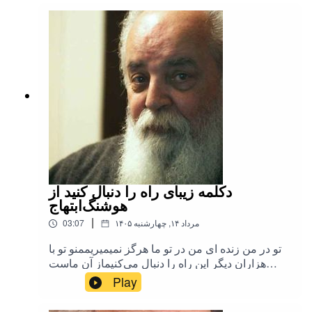
دکلمه زیبای راه را دنبال کنید از
هوشنگ‌ابتهاج
|
۱۴۰۵ مرداد ۱۴, چهارشنبه
03:07
تو در من زنده ای من در تو ما هرگز نمیمیریممنو تو با
هزاران دیگر این راه را دنبال می‌کنیماز آن ماست
پیروزیاز آن ماست فردا با همه شادی و بهروزی
Play