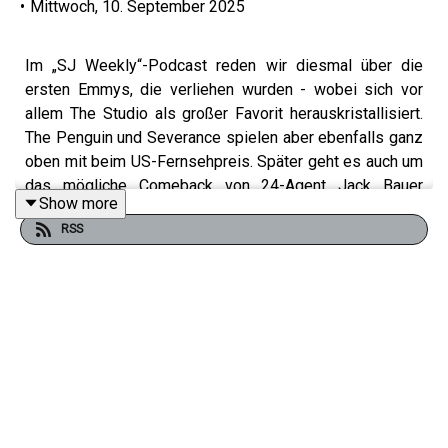
•
Mittwoch, 10. September 2025
Im „SJ Weekly“-Podcast reden wir diesmal über die
ersten Emmys, die verliehen wurden - wobei sich vor
allem The Studio als großer Favorit herauskristallisiert.
The Penguin und Severance spielen aber ebenfalls ganz
oben mit beim US-Fernsehpreis. Später geht es auch um
das mögliche Comeback von 24-Agent Jack Bauer
Show more
(Kiefer Sutherland) und Dr. Cox (John C. McGinley) bei
RSS
Scrubs. Und wir geben einen Überblick aller
bevorstehenden Yellowstone-Ableger, die zuletzt
verkündet wurden.
Im Review-Teil widmen sich Adam und Bjarne der neuen
Cringe-Comedy The Paper, die als Spin-off von „The
Office“ antritt. Der neue HBO-Krimi Task mit Mark Ruffalo
und NCIS: Tony & Ziva sind ebenfalls Thema. Und wir