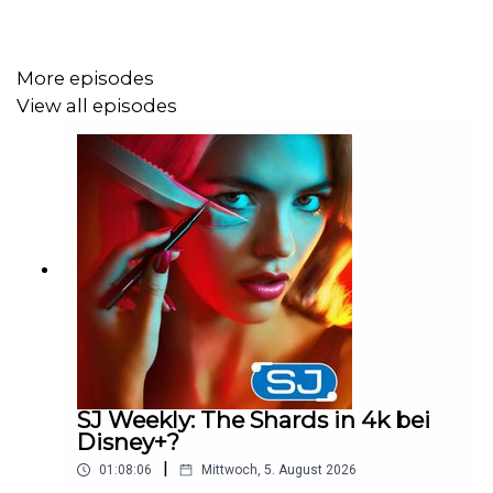
freuen uns über das deutsche Serien-Highlight „High
Stakes“, das uns in die Welt des Pokerspiels entführt.
All-in?
More episodes
View all episodes
Timestamps:
News:
0:00:00 Emmy News
0:05:30 24-Comeback
0:08:30 Scrubs-Revival
0:09:45 Yellowstone-Kram
0:17:30 Wake Up Dead Man
SJ Weekly: The Shards in 4k bei
Disney+?
Reviews:
|
01:08:06
Mittwoch, 5. August 2026