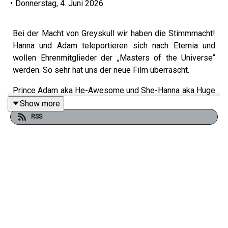
•
Donnerstag, 4. Juni 2026
Bei der Macht von Greyskull wir haben die Stimmmacht!
Hanna und Adam teleportieren sich nach Eternia und
wollen Ehrenmitglieder der „Masters of the Universe“
werden. So sehr hat uns der neue Film überrascht.
Prince Adam aka He-Awesome und She-Hanna aka Huge
Evil haben sich ins Podcast-Studio im Kelleros
Show more
verzogen, um den neuen „Masters of the Universe“
RSS
aufzuzeichnen. Denn wir finden das Werk von Regisseur
Travis Knight überraschend überzeugend.
So wird die Folge diesmal auch zu einem langen
Liebesbrief – mit einigen kurzen Kritik-Klammern – und
der Frage, ob das auch beim Publikum und dem Box
Office ankommt oder ob es eine ordentliche Ladung