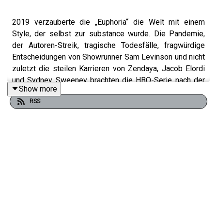
2019 verzauberte die „Euphoria“ die Welt mit einem
Style, der selbst zur substance wurde. Die Pandemie,
der Autoren-Streik, tragische Todesfälle, fragwürdige
Entscheidungen von Showrunner Sam Levinson und nicht
zuletzt die steilen Karrieren von Zendaya, Jacob Elordi
und Sydney Sweeney brachten die HBO-Serie nach der
Show more
Auftaktstaffel dann jedoch ins Schlingern. Staffel zwei
RSS
wurde 2022 chaotischer, machte aber noch immer viel
Freude. Über Staffel drei und das Serienfinale kann man
das so leider nicht mehr sagen.
Im Podcast reden Sammy, Hanna und Bjarne über die
vielen Low- und wenigen Highlights der Abschieds-
Season. Vor allem stellt sich die Frage: War das
überhaupt noch „Euphoria“ oder „GTA“-Fan-Fiction mit
Tarantino-Touch? Und was muss eigentlich die Jules-