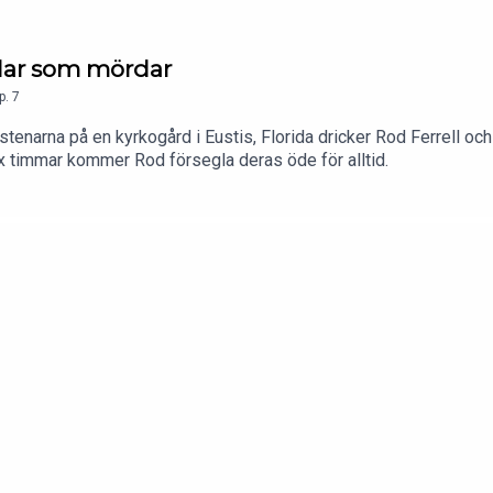
dar som mördar
p.
7
enarna på en kyrkogård i Eustis, Florida dricker Rod Ferrell oc
x timmar kommer Rod försegla deras öde för alltid.