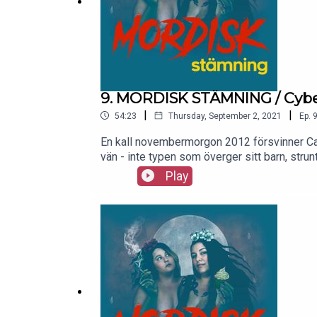
9. MORDISK STÄMNING / Cybe
|
|
54:23
Thursday, September 2, 2021
Ep.
En kall novembermorgon 2012 försvinner Cari
vän - inte typen som överger sitt barn, stru
verkar det som att det precis är vad som hänt
Play