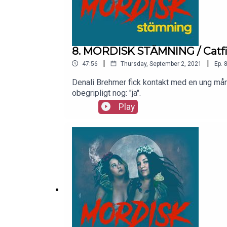
8. MORDISK STÄMNING / Catf
|
|
47:56
Thursday, September 2, 2021
Ep.
Denali Brehmer fick kontakt med en ung mång
obegripligt nog: "ja".
Play