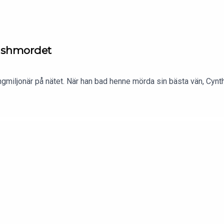
ishmordet
8
miljonär på nätet. När han bad henne mörda sin bästa vän, Cynth