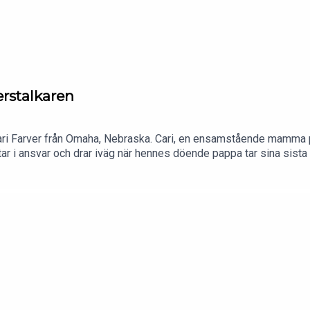
rstalkaren
9
 Farver från Omaha, Nebraska. Cari, en ensamstående mamma på tr
ntar i ansvar och drar iväg när hennes döende pappa tar sina sist
. När hon börjar stalka och terrorisera sin ex-pojkvän och hans ny