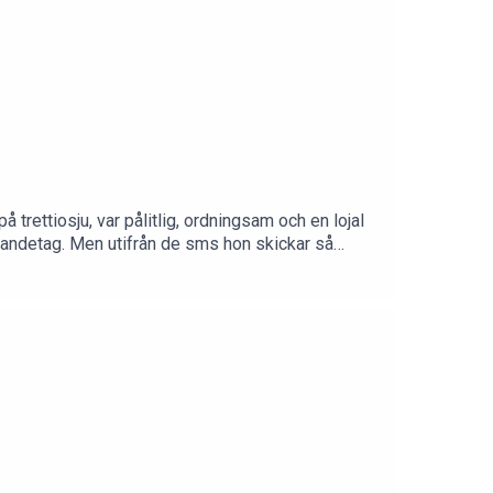
ettiosju, var pålitlig, ordningsam och en lojal
a andetag. Men utifrån de sms hon skickar så
a flickvän så tar fallet en vändning.