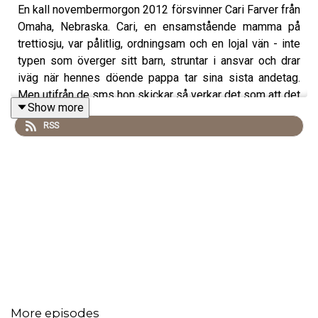
En kall novembermorgon 2012 försvinner Cari Farver från
Omaha, Nebraska. Cari, en ensamstående mamma på
trettiosju, var pålitlig, ordningsam och en lojal vän - inte
typen som överger sitt barn, struntar i ansvar och drar
iväg när hennes döende pappa tar sina sista andetag.
Men utifrån de sms hon skickar så verkar det som att det
Show more
precis är vad som hänt.
RSS
När hon börjar stalka och terrorisera sin ex-pojkvän och
hans nya flickvän så tar fallet en vändning.
More episodes