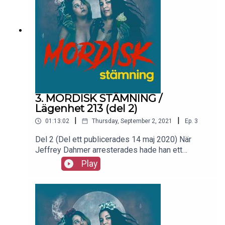
3. MORDISK STÄMNING /
Lägenhet 213 (del 2)
|
|
01:13:02
Thursday, September 2, 2021
Ep.
3
Del 2 (Del ett publicerades 14 maj 2020) När
Jeffrey Dahmer arresterades hade han ett
avhugget huvud i kylskåpet. Polisen upptäcker
Play
snart att den tysta, timida mannen under flera år
levt i en orgie av blod och döda kroppar. Man
hittar fotografier, skallar, kroppsdelar och en stor
tunna med syra. Jeffrey Dahmer är kanske en av
de mest profilerade seriemördarna i vår moderna
historia men det som var intressantast var