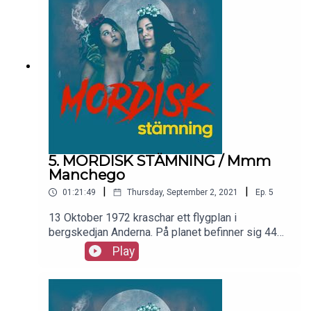
budskap? Detta vill ni inte missa och jag vill inte
spoila mer än så!
5. MORDISK STÄMNING / Mmm
Manchego
|
|
01:21:49
Thursday, September 2, 2021
Ep.
5
13 Oktober 1972 kraschar ett flygplan i
bergskedjan Anderna. På planet befinner sig 44
personer, rugbyspelare från Uruguay, men bara 16
Play
ska klara sig. Och vi vet alla varför just de
överlevde men den här podden ska inte bara
berätta vad som hände som alla andra poddar
gjort, för nu med Natashjas sjuka specialintresse