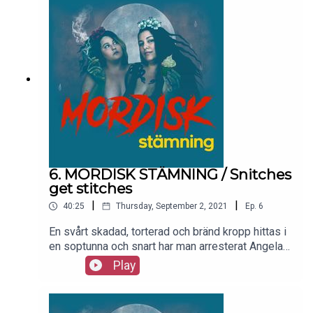
Rod försegla deras öde för alltid.
6. MORDISK STÄMNING / Snitches
get stitches
|
|
40:25
Thursday, September 2, 2021
Ep.
6
En svårt skadad, torterad och bränd kropp hittas i
en soptunna och snart har man arresterat Angela
Simpson. Men det blir bara märkligare och
Play
märkligare ju längre in i berättelsen vi kommer.
Varför mördades han? Vad för slags person är
mördaren? Galen eller kalkylerande med ett