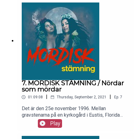
7. MORDISK STÄMNING / Nördar
som mördar
|
|
01:09:08
Thursday, September 2, 2021
Ep.
7
Det är den 25e november 1996. Mellan
gravstenarna på en kyrkogård i Eustis, Florida
dricker Rod Ferrell och Heather Wendorf
Play
varandras blod i en ceremoni som ska göra
Heather till en vampyr. Om sex timmar kommer