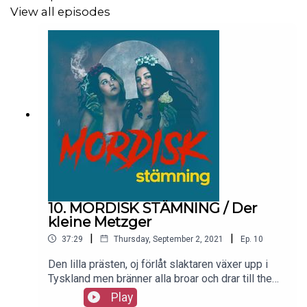
View all episodes
10. MORDISK STÄMNING / Der
kleine Metzger
|
|
37:29
Thursday, September 2, 2021
Ep.
10
Den lilla prästen, oj förlåt slaktaren växer upp i
Tyskland men bränner alla broar och drar till the
great Amerika istället. fri kärlek, gud och att hjälpa
Play