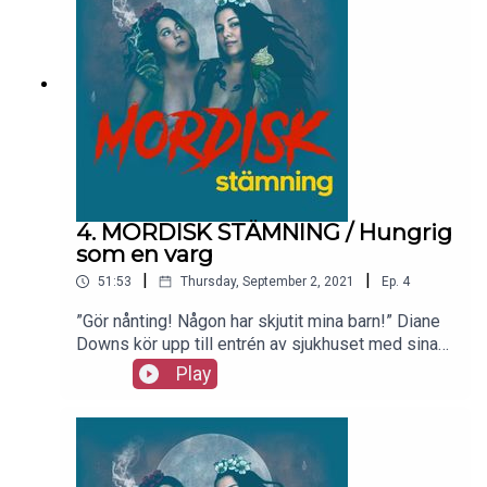
som hjälp djupdyker vi ner i de detaljer som all
media medvetet utelämnat. Det är nämligen värre
än vad du trott.
4. MORDISK STÄMNING / Hungrig
som en varg
|
|
51:53
Thursday, September 2, 2021
Ep.
4
”Gör nånting! Någon har skjutit mina barn!” Diane
Downs kör upp till entrén av sjukhuset med sina
tre svårt skadade barn i baksätet. Så börjar en
Play
berättelse om ett otänkbart brott som skulle visa
sig vara värre än man kunnat föreställa sig.