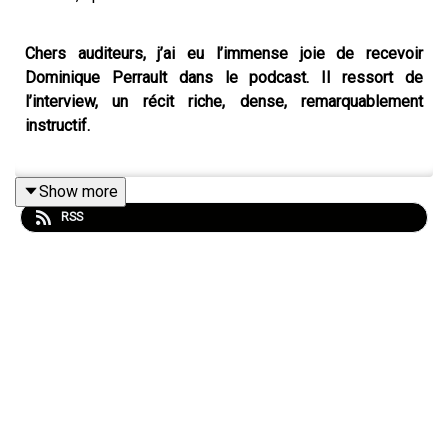
Chers auditeurs, j’ai eu l’immense joie de recevoir
Dominique Perrault dans le podcast. Il ressort de
l’interview, un récit riche, dense, remarquablement
instructif.
Show more
Un récit qui surprend d’abord par son origine : celle d’un
RSS
architecte qui n’avait, au départ, aucun désir
d’architecture. C’est presque par accident, par nécessité,
que Dominique Perrault entre dans cette discipline —
avec en arrière-plan la peinture, le geste, la liberté.
De cette trajectoire singulière naît une pensée exigeante,
parfois critique, toujours lucide. Une pensée qui
considère que construire, c’est aussi produire de la