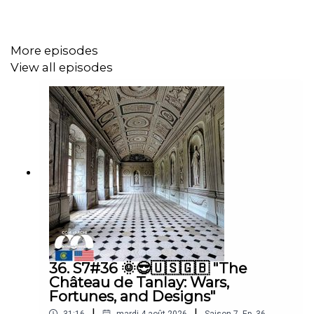
If you like the podcast do not hesitate:
. to subscribe so you don't miss the next episodes,
More episodes
. to leave us stars and a comment :-),
View all episodes
. to follow us on Instagram @comdarchipodcast to find
beautiful images, always chosen with care, so as to
enrich your view on the subject.
Nice week to all of you !
🇺🇸🇬🇧 Com d'Archi
If you like the podcast do not hesitate:
. to subscribe so you don't miss the next episodes,
. to leave us stars and a comment 😊,
36. S7#36 🌞😎🇺🇸🇬🇧 "The
Château de Tanlay: Wars,
. to follow us on
Instagram @comdarchipodcast
to find
Fortunes, and Designs"
beautiful images, always chosen with care, so as to
|
|
31:16
mardi 4 août 2026
Saison
7
,
Ep.
36