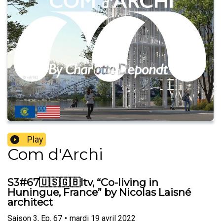
Play
Com d'Archi
S3#67🇺🇸🇬🇧Itv, “Co-living in
Huningue, France” by Nicolas Laisné
architect
Saison
3
,
Ep.
67
•
mardi 19 avril 2022