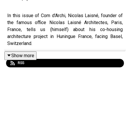
In this issue of Com d'Archi, Nicolas Laisné, founder of
the famous office Nicolas Laisné Architectes, Paris,
France, tells us (himself) about his co-housing
architecture project in Huningue France, facing Basel,
Switzerland.
What if we redefined our ways of living together through
Show more
architecture? To be discovered in this issue.
RSS
Image DR © LUXIGON_LAISNE
Sound engineering : Julien Rebours
___